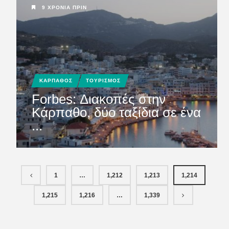
9 ΧΡΌΝΙΑ ΠΡΙΝ
ΚΑΡΠΑΘΟΣ
ΤΟΥΡΙΣΜΟΣ
Forbes: Διακοπές στην
Κάρπαθο, δύο ταξίδια σε ένα
...
1
…
1,212
1,213
1,214
1,215
1,216
…
1,339