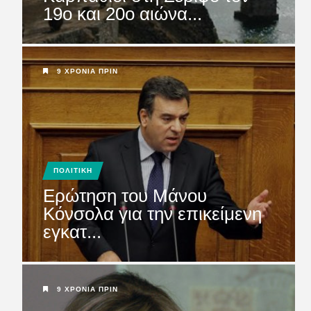
19ο και 20ο αιώνα...
ΜΕΛΕΤΗ ΛΙΜΑΝΙΟΥ
ΚΑΡΠΑΘΟΥ: Να μη χαθεί
άσκοπα και ά...
9 ΧΡΌΝΙΑ ΠΡΙΝ
ΠΟΛΙΤΙΚΗ
Ερώτηση του Μάνου
Κόνσολα για την επικείμενη
εγκατ...
9 ΧΡΌΝΙΑ ΠΡΙΝ