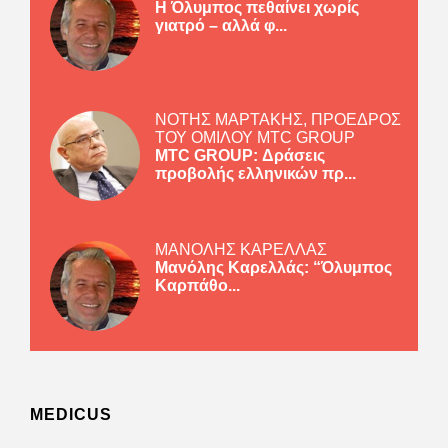
Η Όλυμπος πεθαίνει χωρίς
γιατρό – αλλά φ...
ΝΟΤΗΣ ΜΑΡΤΑΚΗΣ, ΠΡΟΕΔΡΟΣ
ΤΟΥ ΟΜΙΛΟΥ MTC GROUP
MTC GROUP: Δράσεις
προβολής ελληνικών πρ...
ΜΑΝΟΛΗΣ ΚΑΡΕΛΛΑΣ
Μανόλης Καρελλάς: “Όλυμπος
Καρπάθο...
MEDICUS