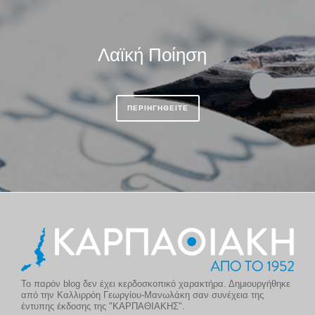
Λαϊκή Ποίηση
ΠΕΡΙΗΓΗΘΕΙΤΕ
Το παρόν blog δεν έχει κερδοσκοπικό χαρακτήρα. Δημιουργήθηκε
από την Καλλιρρόη Γεωργίου-Μανωλάκη σαν συνέχεια της
έντυπης έκδοσης της "ΚΑΡΠΑΘΙΑΚΗΣ".