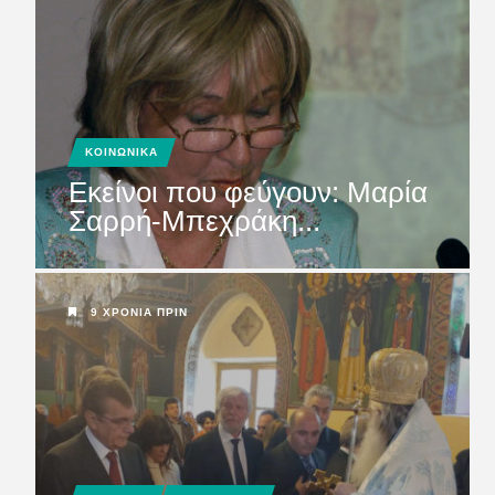
ΚΟΙΝΩΝΙΚΑ
Εκείνοι που φεύγουν: Μαρία
Σαρρή-Μπεχράκη...
9 ΧΡΌΝΙΑ ΠΡΙΝ