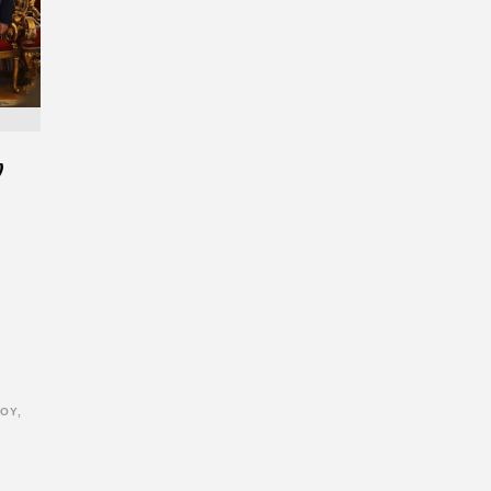
ν
ΙΟΥ
,