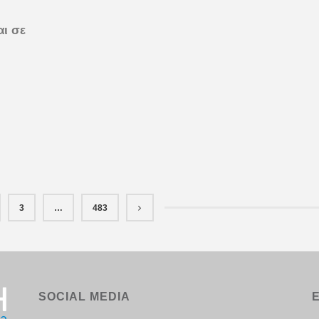
αι σε
3
…
483
SOCIAL MEDIA