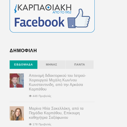
ΔΗΜΟΦΙΛΗ
ΕΒΔΟΜΆΔΑ
ΜΉΝΑΣ
ΠΆΝΤΑ
Απονομή διδακτορικού του Ιατρού-
Χειρουργού Μιχάλη Κων/νου
Κωνσταντινιδη, από την Αρκάσα
Καρπάθου
446 Προβολές
Μαρίνα Ηλία Σακελλάκη, από τα
Πηγάδια Καρπάθου, Επίκουρη
καθηγήτρια Σαξόφωνου
178 Προβολές