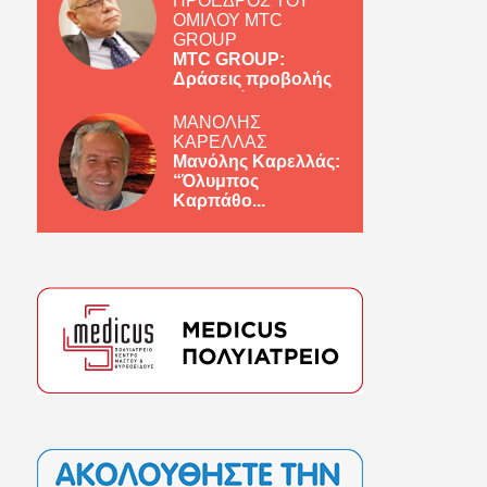
ΠΡΟΕΔΡΟΣ ΤΟΥ
ΟΜΙΛΟΥ MTC
GROUP
MTC GROUP:
Δράσεις προβολής
ελληνικών πρ...
ΜΑΝΟΛΗΣ
ΚΑΡΕΛΛΑΣ
Μανόλης Καρελλάς:
“Όλυμπος
Καρπάθο...