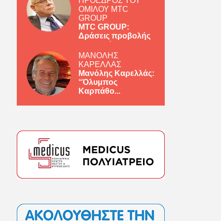
ΠΡΟΕΔΡΟΣ ΤΟΥ
ΟΜΙΛΟΥ MTC
GROUP
MTC GROUP:
Δράσεις προβολής
ελληνικών πρ...
ΜΑΝΟΛΗΣ
ΚΑΡΕΛΛΑΣ
Μανόλης Καρελλάς:
“Όλυμπος
Καρπάθο...