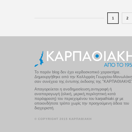
1
2
Το παρόν blog δεν έχει κερδοσκοπικό χαρακτήρα.
Δημιουργήθηκε από την Καλλιρρόη Γεωργίου-Μανωλάκ
σαν συνέχεια της έντυπης έκδοσης της "ΚΑΡΠΑΘΙΑΚΗΣ
Απαγορεύεται η αναδημοσίευση,αντιγραφή ή
αναπαραγωγή (ολική, μερική,περιληπτική κατά
παράφραση) του περιεχομένου του karpathiaki.gr με
οποιονδήποτε τρόπο χωρίς την προηγούμενη άδεια του
διαχειριστή.
© COPYRIGHT 2015 ΚΑΡΠΑΘΙΑΚΗ