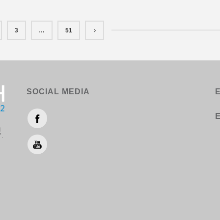
3
…
51
SOCIAL MEDIA
Ε
η
".