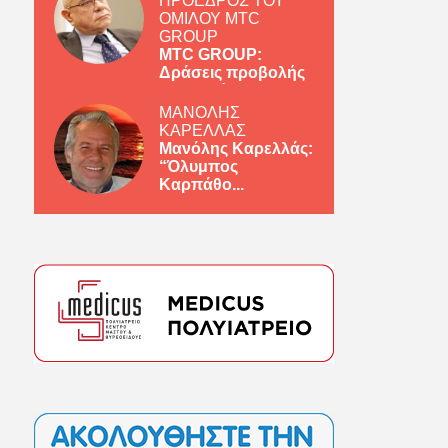
ΠΡΟΕΔΡΟΣ ΤΟΥ
ΟΜΙΛΟΥ MTC
GROUP
MTC GROUP:
Δράσεις προβολής
ελληνικών πρ...
ΜΑΝΟΛΗΣ
ΚΑΡΕΛΛΑΣ
Μανόλης Καρελλάς:
“Όλυμπος
Καρπάθο...