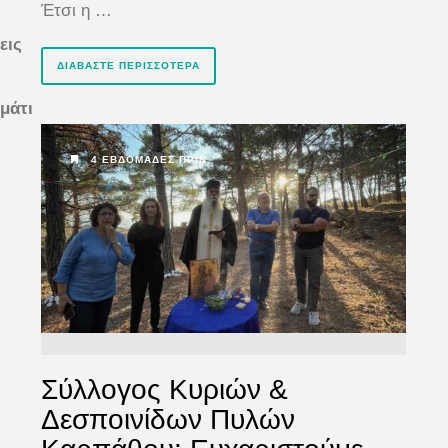
Έτσι η …
εις
ΔΙΑΒΆΣΤΕ ΠΕΡΙΣΣΌΤΕΡΑ
μάτι
4 ΕΒΔΟΜΆΔΕΣ ΠΡΙΝ
Σύλλογος Κυριών &
Δεσποινίδων Πυλών