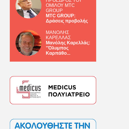
ΠΡΟΕΔΡΟΣ ΤΟΥ
ΟΜΙΛΟΥ MTC
GROUP
MTC GROUP:
Δράσεις προβολής
ελληνικών πρ...
ΜΑΝΟΛΗΣ
ΚΑΡΕΛΛΑΣ
Μανόλης Καρελλάς:
“Όλυμπος
Καρπάθο...