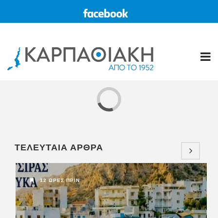
11 ΧΡΌΝΙΑ ΠΡΙΝ
ΚΑΡΠΑΘΟΣ
ΤΕΛΕΥΤΑΙΑ ΑΡΘΡΑ
Η “ΚΑΡΠΑΘΙΑΚΗ” στο διαδίκτυο
www.karpa...
12 ΏΡΕΣ ΠΡΙΝ
5 ΧΡΌΝΙΑ ΠΡΙΝ