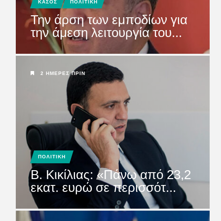
ΚΑΣΟΣ
ΠΟΛΙΤΙΚΗ
Την άρση των εμποδίων για
την άμεση λειτουργία του...
2 ΗΜΈΡΕΣ ΠΡΙΝ
ΠΟΛΙΤΙΚΗ
Β. Κικίλιας: «Πάνω από 23,2
εκατ. ευρώ σε περισσότ...