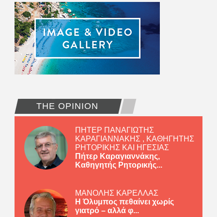
THE OPINION
ΠΗΤΕΡ ΠΑΝΑΓΙΩΤΗΣ
ΚΑΡΑΓΙΑΝΝΑΚΗΣ , ΚΑΘΗΓΗΤΗΣ
ΡΗΤΟΡΙΚΗΣ ΚΑΙ ΗΓΕΣΙΑΣ
Πήτερ Καραγιαννάκης,
Καθηγητής Ρητορικής...
ΜΑΝΟΛΗΣ ΚΑΡΕΛΛΑΣ
Η Όλυμπος πεθαίνει χωρίς
γιατρό – αλλά φ...