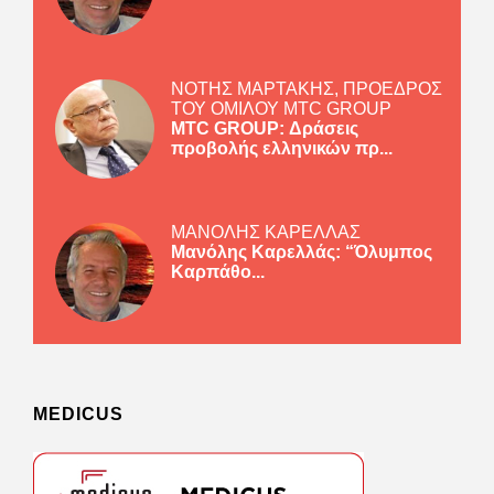
ΝΟΤΗΣ ΜΑΡΤΑΚΗΣ, ΠΡΟΕΔΡΟΣ
ΤΟΥ ΟΜΙΛΟΥ MTC GROUP
MTC GROUP: Δράσεις
προβολής ελληνικών πρ...
ΜΑΝΟΛΗΣ ΚΑΡΕΛΛΑΣ
Μανόλης Καρελλάς: “Όλυμπος
Καρπάθο...
MEDICUS