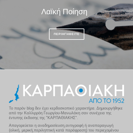
Λαϊκή Ποίηση
ΠΕΡΙΗΓΗΘΕΙΤΕ
Το παρόν blog δεν έχει κερδοσκοπικό χαρακτήρα. Δημιουργήθηκε
από την Καλλιρρόη Γεωργίου-Μανωλάκη σαν συνέχεια της
έντυπης έκδοσης της "ΚΑΡΠΑΘΙΑΚΗΣ".
Απαγορεύεται η αναδημοσίευση,αντιγραφή ή αναπαραγωγή
(ολική, μερική,περιληπτική κατά παράφραση) του περιεχομένου