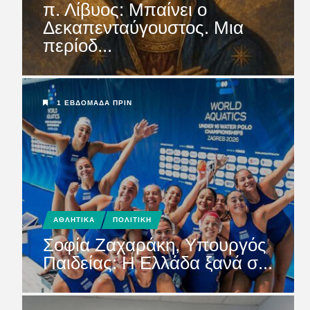
π. Λίβυος: Μπαίνει ο
Δεκαπενταύγουστος. Μια
περίοδ...
1 ΕΒΔΟΜΆΔΑ ΠΡΙΝ
ΑΘΛΗΤΙΚΑ
ΠΟΛΙΤΙΚΗ
Σοφία Ζαχαράκη, Υπουργός
Παιδείας: Η Ελλάδα ξανά σ...