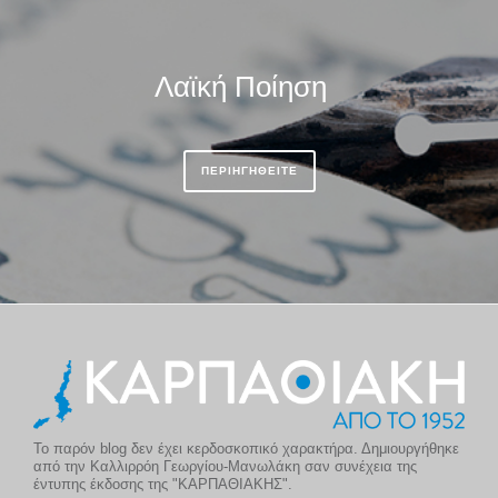
Λαϊκή Ποίηση
ΠΕΡΙΗΓΗΘΕΙΤΕ
Το παρόν blog δεν έχει κερδοσκοπικό χαρακτήρα. Δημιουργήθηκε
από την Καλλιρρόη Γεωργίου-Μανωλάκη σαν συνέχεια της
έντυπης έκδοσης της "ΚΑΡΠΑΘΙΑΚΗΣ".