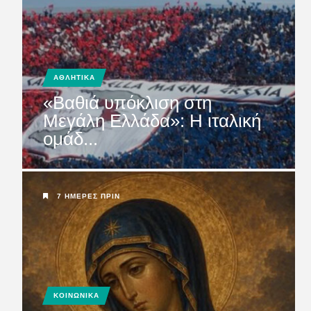
ΑΘΛΗΤΙΚΑ
«Βαθιά υπόκλιση στη
Μεγάλη Ελλάδα»: Η ιταλική
ομάδ...
7 ΗΜΈΡΕΣ ΠΡΙΝ
ΚΟΙΝΩΝΙΚΑ