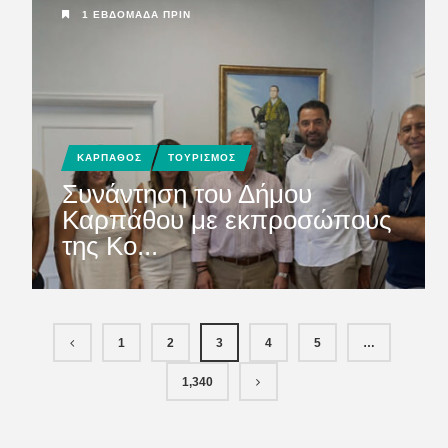
1 ΕΒΔΟΜΆΔΑ ΠΡΙΝ
ΚΑΡΠΑΘΟΣ
ΤΟΥΡΙΣΜΟΣ
Συνάντηση του Δήμου
Καρπάθου με εκπροσώπους
της Ko...
1
2
3
4
5
…
1,340