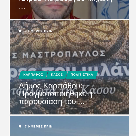
...
ΜΕΛΕΤΗ ΛΙΜΑΝΙΟΥ
ΚΑΡΠΑΘΟΥ: Να μη χαθεί
άσκοπα και ά...
7 ΗΜΈΡΕΣ ΠΡΙΝ
ΚΑΡΠΑΘΟΣ
ΚΑΣΟΣ
ΠΟΛΙΤΙΣΤΙΚΑ
Δήμος Καρπάθου:
Πραγματοποιήθηκε η
παρουσίαση του ...
7 ΗΜΈΡΕΣ ΠΡΙΝ