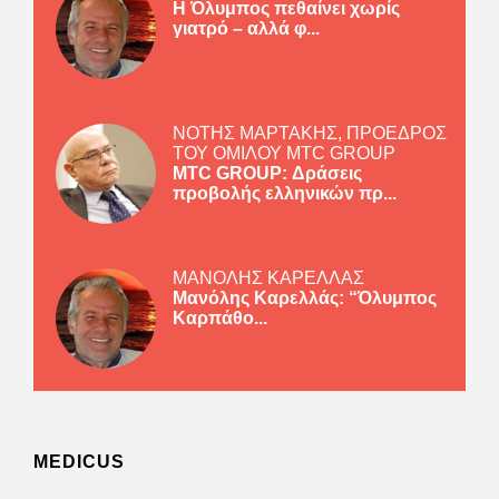
Η Όλυμπος πεθαίνει χωρίς
γιατρό – αλλά φ...
ΝΟΤΗΣ ΜΑΡΤΑΚΗΣ, ΠΡΟΕΔΡΟΣ
ΤΟΥ ΟΜΙΛΟΥ MTC GROUP
MTC GROUP: Δράσεις
προβολής ελληνικών πρ...
ΜΑΝΟΛΗΣ ΚΑΡΕΛΛΑΣ
Μανόλης Καρελλάς: “Όλυμπος
Καρπάθο...
MEDICUS