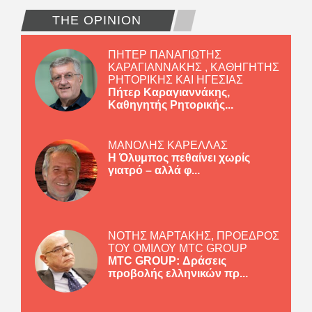
THE OPINION
ΠΗΤΕΡ ΠΑΝΑΓΙΩΤΗΣ
ΚΑΡΑΓΙΑΝΝΑΚΗΣ , ΚΑΘΗΓΗΤΗΣ
ΡΗΤΟΡΙΚΗΣ ΚΑΙ ΗΓΕΣΙΑΣ
Πήτερ Καραγιαννάκης,
Καθηγητής Ρητορικής...
ΜΑΝΟΛΗΣ ΚΑΡΕΛΛΑΣ
Η Όλυμπος πεθαίνει χωρίς
γιατρό – αλλά φ...
ΝΟΤΗΣ ΜΑΡΤΑΚΗΣ, ΠΡΟΕΔΡΟΣ
ΤΟΥ ΟΜΙΛΟΥ MTC GROUP
MTC GROUP: Δράσεις
προβολής ελληνικών πρ...