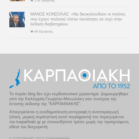
178 Προβολές
ΜΑΝΟΣ ΚΟΝΣΟΛΑΣ: «Να διευκολυνθούν οι πολίτες
που έχουν παλαιού τύπου ταυτότητες σε ισχύ στην
έκδοση διαβατηρίου»
69 Προβολές
Το παρόν blog δεν έχει κερδοσκοπικό χαρακτήρα. Δημιουργήθηκε
από την Καλλιρρόη Γεωργίου-Μανωλάκη σαν συνέχεια της
έντυπης έκδοσης της "ΚΑΡΠΑΘΙΑΚΗΣ".
Απαγορεύεται η αναδημοσίευση,αντιγραφή ή αναπαραγωγή
(ολική, μερική,περιληπτική κατά παράφραση) του περιεχομένου
του karpathiaki.gr με οποιονδήποτε τρόπο χωρίς την προηγούμενη
άδεια του διαχειριστή.
© COPYRIGHT 2015 ΚΑΡΠΑΘΙΑΚΗ