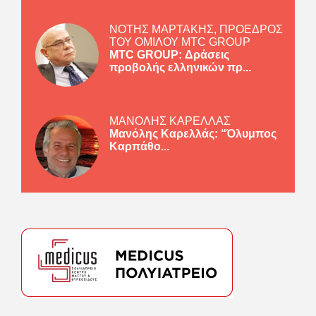
ΝΟΤΗΣ ΜΑΡΤΑΚΗΣ, ΠΡΟΕΔΡΟΣ
ΤΟΥ ΟΜΙΛΟΥ MTC GROUP
MTC GROUP: Δράσεις
προβολής ελληνικών πρ...
ΜΑΝΟΛΗΣ ΚΑΡΕΛΛΑΣ
Μανόλης Καρελλάς: “Όλυμπος
Καρπάθο...