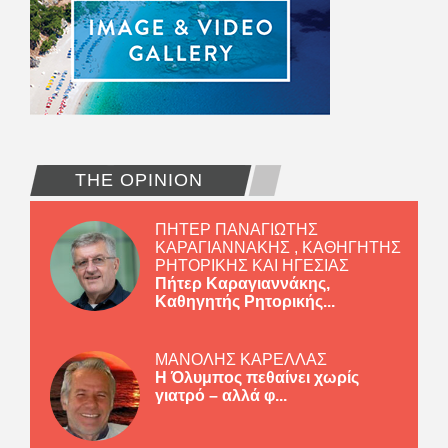
THE OPINION
ΠΗΤΕΡ ΠΑΝΑΓΙΩΤΗΣ
ΚΑΡΑΓΙΑΝΝΑΚΗΣ , ΚΑΘΗΓΗΤΗΣ
ΡΗΤΟΡΙΚΗΣ ΚΑΙ ΗΓΕΣΙΑΣ
Πήτερ Καραγιαννάκης,
Καθηγητής Ρητορικής...
ΜΑΝΟΛΗΣ ΚΑΡΕΛΛΑΣ
Η Όλυμπος πεθαίνει χωρίς
γιατρό – αλλά φ...