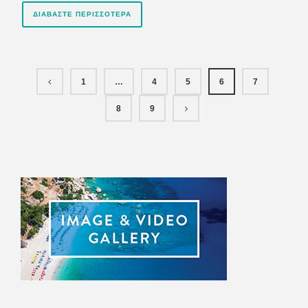
ΔΙΑΒΆΣΤΕ ΠΕΡΙΣΣΌΤΕΡΑ
1
…
4
5
6
7
8
9