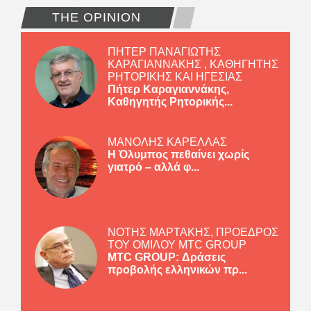
THE OPINION
ΠΗΤΕΡ ΠΑΝΑΓΙΩΤΗΣ
ΚΑΡΑΓΙΑΝΝΑΚΗΣ , ΚΑΘΗΓΗΤΗΣ
ΡΗΤΟΡΙΚΗΣ ΚΑΙ ΗΓΕΣΙΑΣ
Πήτερ Καραγιαννάκης,
Καθηγητής Ρητορικής...
ΜΑΝΟΛΗΣ ΚΑΡΕΛΛΑΣ
Η Όλυμπος πεθαίνει χωρίς
γιατρό – αλλά φ...
ΝΟΤΗΣ ΜΑΡΤΑΚΗΣ, ΠΡΟΕΔΡΟΣ
ΤΟΥ ΟΜΙΛΟΥ MTC GROUP
MTC GROUP: Δράσεις
προβολής ελληνικών πρ...