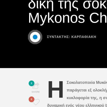
δική της σοκ
Mykonos Ch
ΣΥΝΤΆΚΤΗΣ:
ΚΑΡΠΑΘΙΑΚΗ
Η
Σοκολατοποιία Μυκό
2
παράγεται εξ ολοκλή
SHARE
κυκλοφορία της, η συ
0
δυναμική ενός νέου ελληνικού 