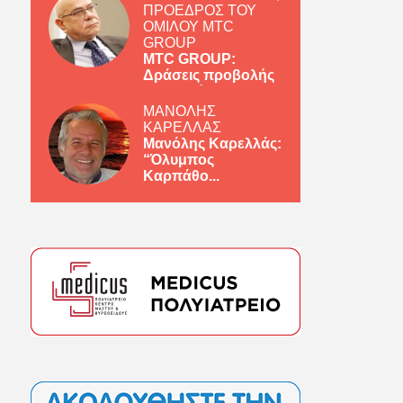
ΠΡΟΕΔΡΟΣ ΤΟΥ
ΟΜΙΛΟΥ MTC
GROUP
MTC GROUP:
Δράσεις προβολής
ελληνικών πρ...
ΜΑΝΟΛΗΣ
ΚΑΡΕΛΛΑΣ
Μανόλης Καρελλάς:
“Όλυμπος
Καρπάθο...