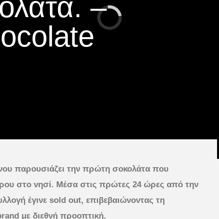
ολάτα. –
ocolate
νου παρουσιάζει την πρώτη σοκολάτα που
ρου στο νησί. Μέσα στις πρώτες 24 ώρες από την
λλογή έγινε sold out, επιβεβαιώνοντας τη
brand με διεθνή προοπτική.