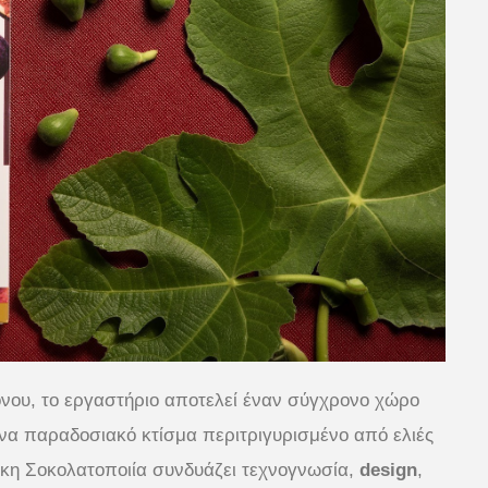
όνου, το εργαστήριο αποτελεί έναν σύγχρονο χώρο
να παραδοσιακό κτίσμα περιτριγυρισμένο από ελιές
τικη Σοκολατοποιία συνδυάζει τεχνογνωσία,
design
,