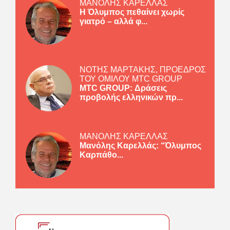
ΜΑΝΟΛΗΣ ΚΑΡΕΛΛΑΣ
Η Όλυμπος πεθαίνει χωρίς
γιατρό – αλλά φ...
ΝΟΤΗΣ ΜΑΡΤΑΚΗΣ, ΠΡΟΕΔΡΟΣ
ΤΟΥ ΟΜΙΛΟΥ MTC GROUP
MTC GROUP: Δράσεις
προβολής ελληνικών πρ...
ΜΑΝΟΛΗΣ ΚΑΡΕΛΛΑΣ
Μανόλης Καρελλάς: “Όλυμπος
Καρπάθο...