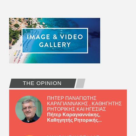
THE OPINION
ΠΗΤΕΡ ΠΑΝΑΓΙΩΤΗΣ
ΚΑΡΑΓΙΑΝΝΑΚΗΣ , ΚΑΘΗΓΗΤΗΣ
ΡΗΤΟΡΙΚΗΣ ΚΑΙ ΗΓΕΣΙΑΣ
Πήτερ Καραγιαννάκης,
Καθηγητής Ρητορικής...