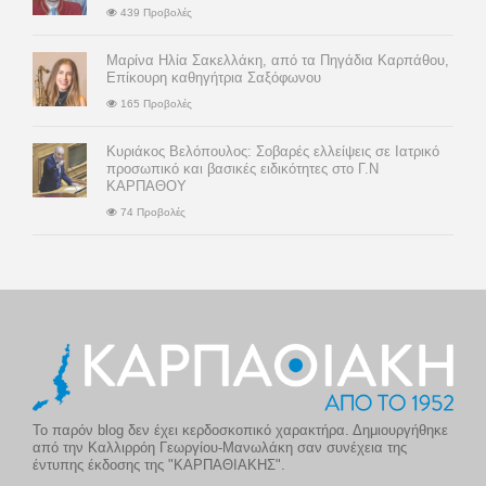
439 Προβολές
Μαρίνα Ηλία Σακελλάκη, από τα Πηγάδια Καρπάθου,
Επίκουρη καθηγήτρια Σαξόφωνου
165 Προβολές
Κυριάκος Βελόπουλος: Σοβαρές ελλείψεις σε Ιατρικό
προσωπικό και βασικές ειδικότητες στο Γ.Ν
ΚΑΡΠΑΘΟΥ
74 Προβολές
Το παρόν blog δεν έχει κερδοσκοπικό χαρακτήρα. Δημιουργήθηκε
από την Καλλιρρόη Γεωργίου-Μανωλάκη σαν συνέχεια της
έντυπης έκδοσης της "ΚΑΡΠΑΘΙΑΚΗΣ".