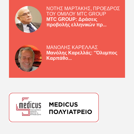
ΝΟΤΗΣ ΜΑΡΤΑΚΗΣ, ΠΡΟΕΔΡΟΣ
ΤΟΥ ΟΜΙΛΟΥ MTC GROUP
MTC GROUP: Δράσεις
προβολής ελληνικών πρ...
ΜΑΝΟΛΗΣ ΚΑΡΕΛΛΑΣ
Μανόλης Καρελλάς: “Όλυμπος
Καρπάθο...