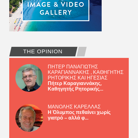
THE OPINION
ΠΗΤΕΡ ΠΑΝΑΓΙΩΤΗΣ
ΚΑΡΑΓΙΑΝΝΑΚΗΣ , ΚΑΘΗΓΗΤΗΣ
ΡΗΤΟΡΙΚΗΣ ΚΑΙ ΗΓΕΣΙΑΣ
Πήτερ Καραγιαννάκης,
Καθηγητής Ρητορικής...
ΜΑΝΟΛΗΣ ΚΑΡΕΛΛΑΣ
Η Όλυμπος πεθαίνει χωρίς
γιατρό – αλλά φ...