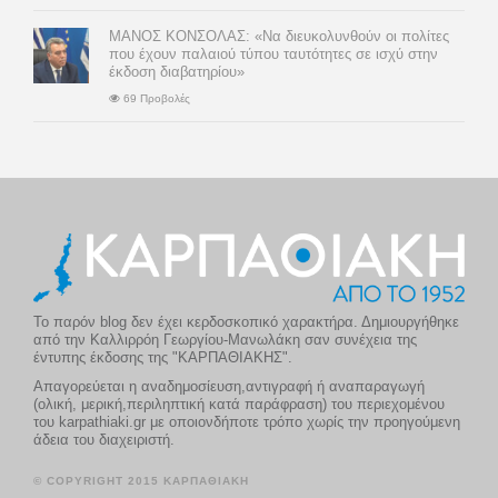
ΜΑΝΟΣ ΚΟΝΣΟΛΑΣ: «Να διευκολυνθούν οι πολίτες
που έχουν παλαιού τύπου ταυτότητες σε ισχύ στην
έκδοση διαβατηρίου»
69 Προβολές
Το παρόν blog δεν έχει κερδοσκοπικό χαρακτήρα. Δημιουργήθηκε
από την Καλλιρρόη Γεωργίου-Μανωλάκη σαν συνέχεια της
έντυπης έκδοσης της "ΚΑΡΠΑΘΙΑΚΗΣ".
Απαγορεύεται η αναδημοσίευση,αντιγραφή ή αναπαραγωγή
(ολική, μερική,περιληπτική κατά παράφραση) του περιεχομένου
του karpathiaki.gr με οποιονδήποτε τρόπο χωρίς την προηγούμενη
άδεια του διαχειριστή.
© COPYRIGHT 2015 ΚΑΡΠΑΘΙΑΚΗ