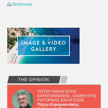
Εκτύπωση
THE OPINION
ΠΗΤΕΡ ΠΑΝΑΓΙΩΤΗΣ
ΚΑΡΑΓΙΑΝΝΑΚΗΣ , ΚΑΘΗΓΗΤΗΣ
ΡΗΤΟΡΙΚΗΣ ΚΑΙ ΗΓΕΣΙΑΣ
Πήτερ Καραγιαννάκης,