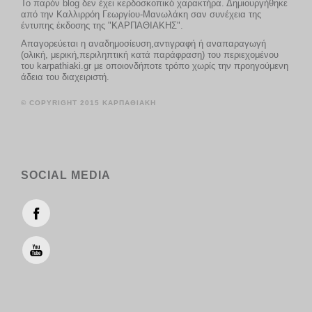
Το παρόν blog δεν έχει κερδοσκοπικό χαρακτήρα. Δημιουργήθηκε
από την Καλλιρρόη Γεωργίου-Μανωλάκη σαν συνέχεια της
έντυπης έκδοσης της "ΚΑΡΠΑΘΙΑΚΗΣ".
Απαγορεύεται η αναδημοσίευση,αντιγραφή ή αναπαραγωγή
(ολική, μερική,περιληπτική κατά παράφραση) του περιεχομένου
του karpathiaki.gr με οποιονδήποτε τρόπο χωρίς την προηγούμενη
άδεια του διαχειριστή.
© COPYRIGHT 2015 ΚΑΡΠΑΘΙΑΚΗ
SOCIAL MEDIA