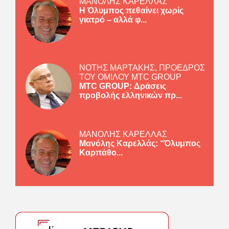
ΜΑΝΟΛΗΣ ΚΑΡΕΛΛΑΣ
Η Όλυμπος πεθαίνει χωρίς
γιατρό – αλλά φ...
ΝΟΤΗΣ ΜΑΡΤΑΚΗΣ, ΠΡΟΕΔΡΟΣ
ΤΟΥ ΟΜΙΛΟΥ MTC GROUP
MTC GROUP: Δράσεις
προβολής ελληνικών πρ...
ΜΑΝΟΛΗΣ ΚΑΡΕΛΛΑΣ
Μανόλης Καρελλάς: “Όλυμπος
Καρπάθο...