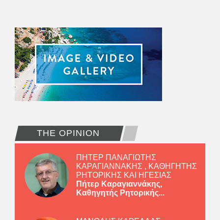
THE OPINION
ΠΗΤΕΡ ΠΑΝΑΓΙΩΤΗΣ
ΚΑΡΑΓΙΑΝΝΑΚΗΣ , ΚΑΘΗΓΗΤΗΣ
ΡΗΤΟΡΙΚΗΣ ΚΑΙ ΗΓΕΣΙΑΣ
Πήτερ Καραγιαννάκης,
Καθηγητής Ρητορικής...