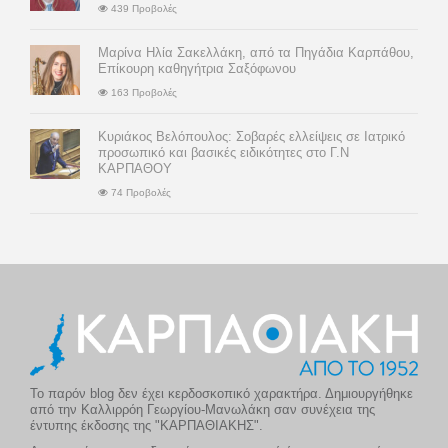
439 Προβολές
Μαρίνα Ηλία Σακελλάκη, από τα Πηγάδια Καρπάθου,
Επίκουρη καθηγήτρια Σαξόφωνου
163 Προβολές
Κυριάκος Βελόπουλος: Σοβαρές ελλείψεις σε Ιατρικό
προσωπικό και βασικές ειδικότητες στο Γ.Ν
ΚΑΡΠΑΘΟΥ
74 Προβολές
Το παρόν blog δεν έχει κερδοσκοπικό χαρακτήρα. Δημιουργήθηκε
από την Καλλιρρόη Γεωργίου-Μανωλάκη σαν συνέχεια της
έντυπης έκδοσης της "ΚΑΡΠΑΘΙΑΚΗΣ".