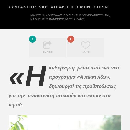
ΣΥΝΤΆΚΤΗΣ:
ΚΑΡΠΑΘΙΑΚΗ
•
3 ΜΉΝΕΣ ΠΡΙΝ
ΜΑΝΟΣ Ν. ΚΟΝΣΟΛΑΣ, ΒΟΥΛΕΥΤΉΣ ΔΩΔΕΚΑΝΉΣΟΥ ΝΔ,
ΚΑΘΗΓΗΤΉΣ ΠΑΝΕΠΙΣΤΗΜΊΟΥ ΑΙΓΑΊΟΥ
0
0
SHARE
LOVE
«Η
κυβέρνηση, μέσα από ένα νέο
πρόγραμμα «Ανακαινίζω»,
δημιουργεί τις προϋποθέσεις
για την ανακαίνιση παλαιών κατοικιών στα
νησιά.