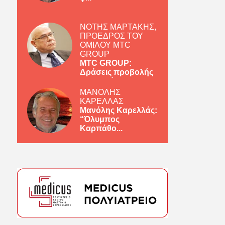
ΝΟΤΗΣ ΜΑΡΤΑΚΗΣ,
ΠΡΟΕΔΡΟΣ ΤΟΥ
ΟΜΙΛΟΥ MTC
GROUP
MTC GROUP:
Δράσεις προβολής
ελληνικών πρ...
ΜΑΝΟΛΗΣ
ΚΑΡΕΛΛΑΣ
Μανόλης Καρελλάς:
“Όλυμπος
Καρπάθο...