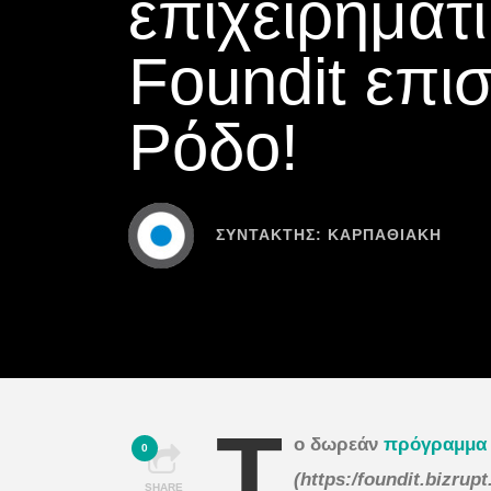
επιχειρηματ
Foundit επι
Ρόδο!
ΣΥΝΤΆΚΤΗΣ:
ΚΑΡΠΑΘΙΑΚΗ
Τ
ο δωρεάν
πρόγραμμα 
0
(https:/foundit.bizrupt
SHARE