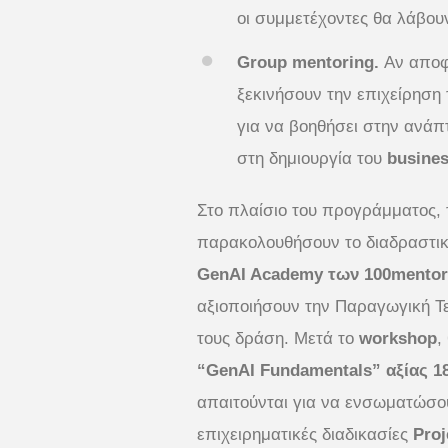
οι συμμετέχοντες θα λάβου
Group mentoring.
Αν αποφ
ξεκινήσουν την επιχείρηση 
για να βοηθήσει στην ανάπτ
στη δημιουργία του
busines
Στο πλαίσιο του προγράμματος, 
παρακολουθήσουν το διαδραστι
GenAI Academy των 100mentor
αξιοποιήσουν την Παραγωγική Τ
τους δράση. Μετά το
workshop
,
“GenAI Fundamentals” αξίας 1
απαιτούνται για να ενσωματώσο
επιχειρηματικές διαδικασίες
Proj