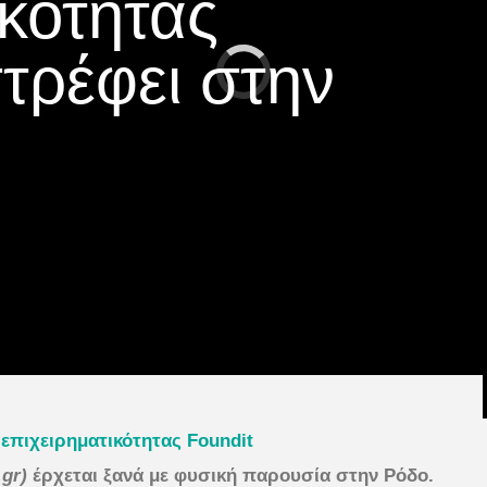
ικότητας
στρέφει στην
επιχειρηματικότητας
Foundit
.gr)
έρχεται ξανά με φυσική παρουσία στην Ρόδο.