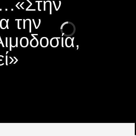
….«Στην
α την
Αιμοδοσία,
εί»