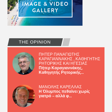
THE OPINION
ΠΗΤΕΡ ΠΑΝΑΓΙΩΤΗΣ
ΚΑΡΑΓΙΑΝΝΑΚΗΣ , ΚΑΘΗΓΗΤΗΣ
ΡΗΤΟΡΙΚΗΣ ΚΑΙ ΗΓΕΣΙΑΣ
Πήτερ Καραγιαννάκης,
Καθηγητής Ρητορικής...
ΜΑΝΟΛΗΣ ΚΑΡΕΛΛΑΣ
Η Όλυμπος πεθαίνει χωρίς
γιατρό – αλλά φ...