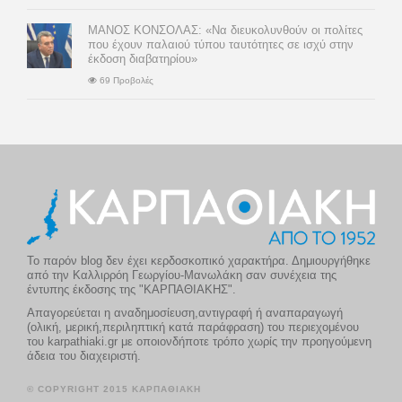
ΜΑΝΟΣ ΚΟΝΣΟΛΑΣ: «Να διευκολυνθούν οι πολίτες
που έχουν παλαιού τύπου ταυτότητες σε ισχύ στην
έκδοση διαβατηρίου»
69 Προβολές
Το παρόν blog δεν έχει κερδοσκοπικό χαρακτήρα. Δημιουργήθηκε
από την Καλλιρρόη Γεωργίου-Μανωλάκη σαν συνέχεια της
έντυπης έκδοσης της "ΚΑΡΠΑΘΙΑΚΗΣ".
Απαγορεύεται η αναδημοσίευση,αντιγραφή ή αναπαραγωγή
(ολική, μερική,περιληπτική κατά παράφραση) του περιεχομένου
του karpathiaki.gr με οποιονδήποτε τρόπο χωρίς την προηγούμενη
άδεια του διαχειριστή.
© COPYRIGHT 2015 ΚΑΡΠΑΘΙΑΚΗ