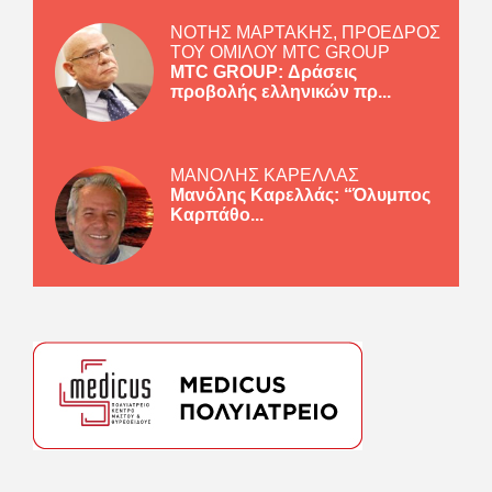
ΝΟΤΗΣ ΜΑΡΤΑΚΗΣ, ΠΡΟΕΔΡΟΣ
ΤΟΥ ΟΜΙΛΟΥ MTC GROUP
MTC GROUP: Δράσεις
προβολής ελληνικών πρ...
ΜΑΝΟΛΗΣ ΚΑΡΕΛΛΑΣ
Μανόλης Καρελλάς: “Όλυμπος
Καρπάθο...