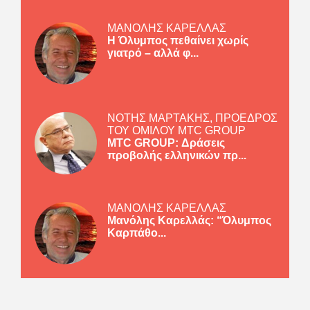
ΜΑΝΟΛΗΣ ΚΑΡΕΛΛΑΣ
Η Όλυμπος πεθαίνει χωρίς
γιατρό – αλλά φ...
ΝΟΤΗΣ ΜΑΡΤΑΚΗΣ, ΠΡΟΕΔΡΟΣ
ΤΟΥ ΟΜΙΛΟΥ MTC GROUP
MTC GROUP: Δράσεις
προβολής ελληνικών πρ...
ΜΑΝΟΛΗΣ ΚΑΡΕΛΛΑΣ
Μανόλης Καρελλάς: “Όλυμπος
Καρπάθο...