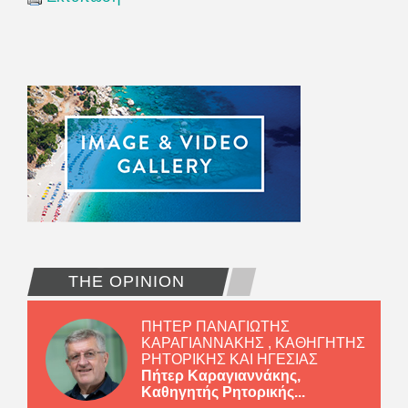
THE OPINION
ΠΗΤΕΡ ΠΑΝΑΓΙΩΤΗΣ
ΚΑΡΑΓΙΑΝΝΑΚΗΣ , ΚΑΘΗΓΗΤΗΣ
ΡΗΤΟΡΙΚΗΣ ΚΑΙ ΗΓΕΣΙΑΣ
Πήτερ Καραγιαννάκης,
Καθηγητής Ρητορικής...