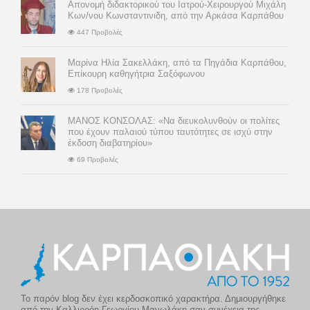
Απονομή διδακτορικού του Ιατρού-Χειρουργού Μιχάλη
Κων/νου Κωνσταντινιδη, από την Αρκάσα Καρπάθου
447 Προβολές
Μαρίνα Ηλία Σακελλάκη, από τα Πηγάδια Καρπάθου,
Επίκουρη καθηγήτρια Σαξόφωνου
178 Προβολές
ΜΑΝΟΣ ΚΟΝΣΟΛΑΣ: «Να διευκολυνθούν οι πολίτες
που έχουν παλαιού τύπου ταυτότητες σε ισχύ στην
έκδοση διαβατηρίου»
69 Προβολές
Το παρόν blog δεν έχει κερδοσκοπικό χαρακτήρα. Δημιουργήθηκε
από την Καλλιρρόη Γεωργίου-Μανωλάκη σαν συνέχεια της