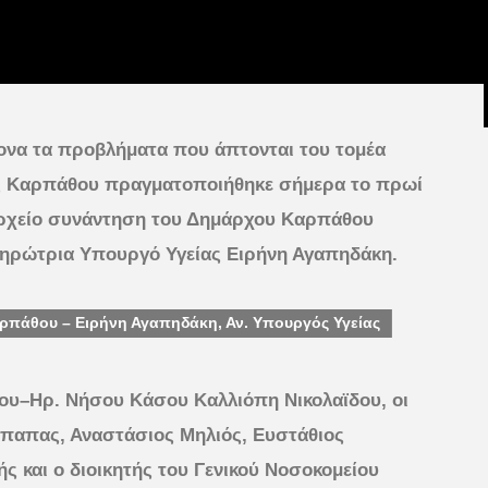
ξονα τα προβλήματα που άπτονται του τομέα
ης Καρπάθου πραγματοποιήθηκε σήμερα το πρωί
αρχείο συνάντηση του Δημάρχου Καρπάθου
ληρώτρια Υπουργό Υγείας Ειρήνη Αγαπηδάκη.
ρπάθου – Ειρήνη Αγαπηδάκη, Αν. Υπουργός Υγείας
υ–Ηρ. Νήσου Κάσου Καλλιόπη Νικολαϊδου, οι
όπαπας, Αναστάσιος Μηλιός, Ευστάθιος
ς και ο διοικητής του Γενικού Νοσοκομείου