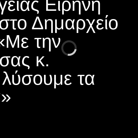
είας Eιρήνη
στο Δημαρχείο
«Με την
σας κ.
 λύσουμε τα
α»