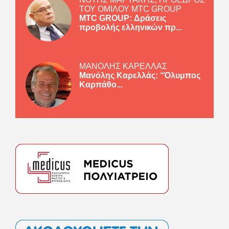
ΤΟΥ ΟΜΙΛΟΥ MTC GROUP
MTC GROUP: Δράσεις
προβολής ελληνικών πρ...
ΜΑΝΟΛΗΣ ΚΑΡΕΛΛΑΣ
Μανόλης Καρελλάς: “Όλυμπος
Καρπάθο...