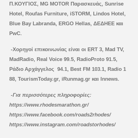
Π.ΚΟΥΓΙΟΣ, ΜG MOTOR Παρασκευάς, Sunrise
Hotel, Roufas Furniture, iSTORM, Lindos Hotel,
Blue Bay Labranda, ERGO Hellas,
ΔΕΔΗΕΕ και
PwC.
-Χορηγοί επικοινωνίας είναι
o
ι
ERT
3,
Mad
TV
,
MadRadio
,
Real
Voice
99.5,
RadioProto
91.5,
Ράδιο Αρχάγγελος 94.1,
Best
FM
103.1,
Radio
1
88,
Tourism
Το
day
.
gr
,
iRunmag
.
gr
και Ι
nnews
.
-Για περισσότερες πληροφορίες:
https://www.rhodesmarathon.gr/
https://www.facebook.com/roads2rhodes/
https://www.instagram.com/roadstorhodes/