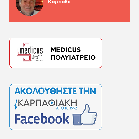
Καρπάθο...