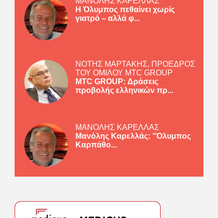
ΜΑΝΟΛΗΣ ΚΑΡΕΛΛΑΣ
Η Όλυμπος πεθαίνει χωρίς
γιατρό – αλλά φ...
ΝΟΤΗΣ ΜΑΡΤΑΚΗΣ, ΠΡΟΕΔΡΟΣ
ΤΟΥ ΟΜΙΛΟΥ MTC GROUP
MTC GROUP: Δράσεις
προβολής ελληνικών πρ...
ΜΑΝΟΛΗΣ ΚΑΡΕΛΛΑΣ
Μανόλης Καρελλάς: “Όλυμπος
Καρπάθο...