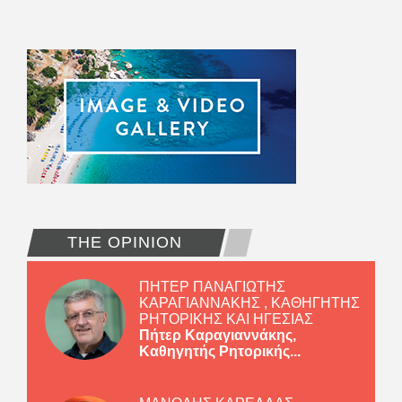
THE OPINION
ΠΗΤΕΡ ΠΑΝΑΓΙΩΤΗΣ
ΚΑΡΑΓΙΑΝΝΑΚΗΣ , ΚΑΘΗΓΗΤΗΣ
ΡΗΤΟΡΙΚΗΣ ΚΑΙ ΗΓΕΣΙΑΣ
Πήτερ Καραγιαννάκης,
Καθηγητής Ρητορικής...