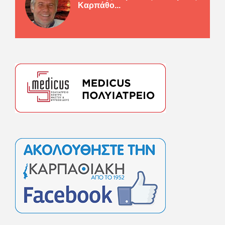
Καρπάθο...