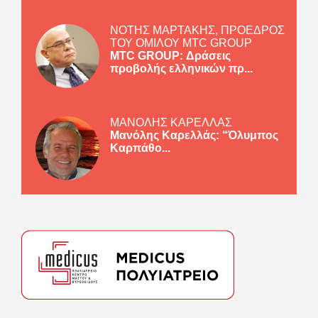
ΝΟΤΗΣ ΜΑΡΤΑΚΗΣ, ΠΡΟΕΔΡΟΣ
ΤΟΥ ΟΜΙΛΟΥ MTC GROUP
MTC GROUP: Δράσεις
προβολής ελληνικών πρ...
ΜΑΝΟΛΗΣ ΚΑΡΕΛΛΑΣ
Μανόλης Καρελλάς: “Όλυμπος
Καρπάθο...