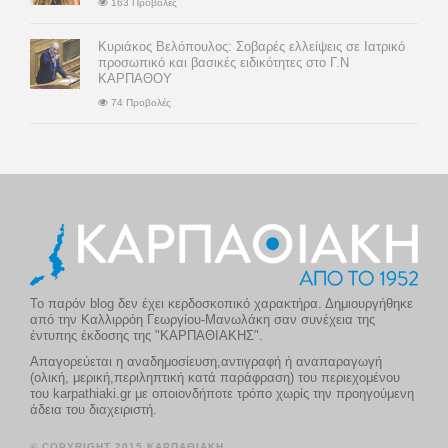
163 Προβολές
Κυριάκος Βελόπουλος: Σοβαρές ελλείψεις σε Ιατρικό
προσωπικό και βασικές ειδικότητες στο Γ.Ν
ΚΑΡΠΑΘΟΥ
74 Προβολές
Το παρόν blog δεν έχει κερδοσκοπικό χαρακτήρα. Δημιουργήθηκε
από την Καλλιρρόη Γεωργίου-Μανωλάκη σαν συνέχεια της
έντυπης έκδοσης της "ΚΑΡΠΑΘΙΑΚΗΣ".
Απαγορεύεται η αναδημοσίευση,αντιγραφή ή αναπαραγωγή
(ολική, μερική,περιληπτική κατά παράφραση) του περιεχομένου
του karpathiaki.gr με οποιονδήποτε τρόπο χωρίς την προηγούμενη
άδεια του διαχειριστή.
© COPYRIGHT 2015 ΚΑΡΠΑΘΙΑΚΗ