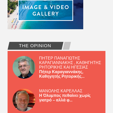
THE OPINION
ΠΗΤΕΡ ΠΑΝΑΓΙΩΤΗΣ
ΚΑΡΑΓΙΑΝΝΑΚΗΣ , ΚΑΘΗΓΗΤΗΣ
ΡΗΤΟΡΙΚΗΣ ΚΑΙ ΗΓΕΣΙΑΣ
Πήτερ Καραγιαννάκης,
Καθηγητής Ρητορικής...
ΜΑΝΟΛΗΣ ΚΑΡΕΛΛΑΣ
Η Όλυμπος πεθαίνει χωρίς
γιατρό – αλλά φ...