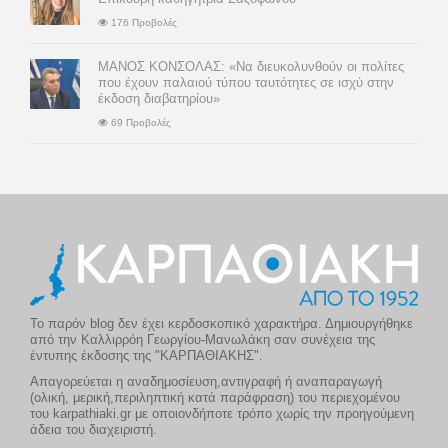
176 Προβολές
ΜΑΝΟΣ ΚΟΝΣΟΛΑΣ: «Να διευκολυνθούν οι πολίτες
που έχουν παλαιού τύπου ταυτότητες σε ισχύ στην
έκδοση διαβατηρίου»
69 Προβολές
Το παρόν blog δεν έχει κερδοσκοπικό χαρακτήρα. Δημιουργήθηκε
από την Καλλιρρόη Γεωργίου-Μανωλάκη σαν συνέχεια της
έντυπης έκδοσης της "ΚΑΡΠΑΘΙΑΚΗΣ".
Απαγορεύεται η αναδημοσίευση,αντιγραφή ή αναπαραγωγή
(ολική, μερική,περιληπτική κατά παράφραση) του περιεχομένου
του karpathiaki.gr με οποιονδήποτε τρόπο χωρίς την προηγούμενη
άδεια του διαχειριστή.