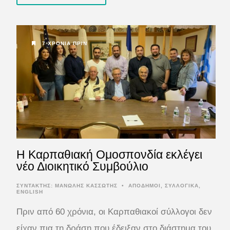
7 ΧΡΌΝΙΑ ΠΡΙΝ
Η Καρπαθιακή Ομοσπονδία εκλέγει
νέο Διοικητικό Συμβούλιο
ΣΥΝΤΆΚΤΗΣ:
ΜΑΝΩΛΗΣ ΚΑΣΣΩΤΗΣ
•
ΑΠΟΔΗΜΟΙ
,
ΣΥΛΛΟΓΙΚΑ
,
ENGLISH
Πριν από 60 χρόνια, οι Καρπαθιακοί σύλλογοι δεν
είχαν πια τη δράση που έδειξαν στο διάστημα του