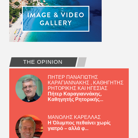
THE OPINION
ΠΗΤΕΡ ΠΑΝΑΓΙΩΤΗΣ
ΚΑΡΑΓΙΑΝΝΑΚΗΣ , ΚΑΘΗΓΗΤΗΣ
ΡΗΤΟΡΙΚΗΣ ΚΑΙ ΗΓΕΣΙΑΣ
Πήτερ Καραγιαννάκης,
Καθηγητής Ρητορικής...
ΜΑΝΟΛΗΣ ΚΑΡΕΛΛΑΣ
Η Όλυμπος πεθαίνει χωρίς
γιατρό – αλλά φ...