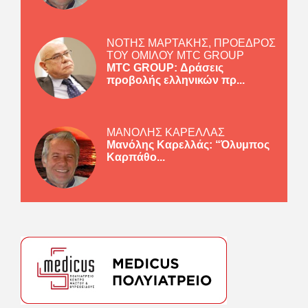
ΝΟΤΗΣ ΜΑΡΤΑΚΗΣ, ΠΡΟΕΔΡΟΣ
ΤΟΥ ΟΜΙΛΟΥ MTC GROUP
MTC GROUP: Δράσεις
προβολής ελληνικών πρ...
ΜΑΝΟΛΗΣ ΚΑΡΕΛΛΑΣ
Μανόλης Καρελλάς: “Όλυμπος
Καρπάθο...