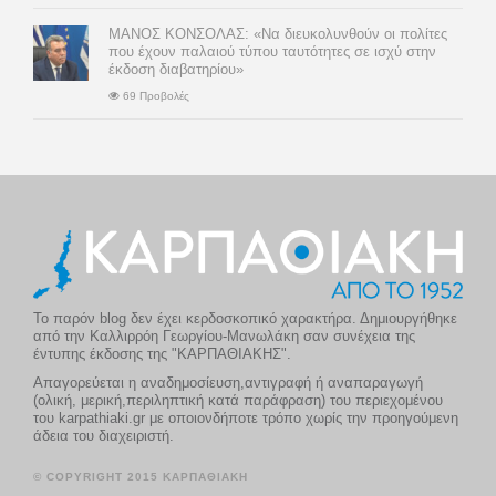
ΜΑΝΟΣ ΚΟΝΣΟΛΑΣ: «Να διευκολυνθούν οι πολίτες
που έχουν παλαιού τύπου ταυτότητες σε ισχύ στην
έκδοση διαβατηρίου»
69 Προβολές
Το παρόν blog δεν έχει κερδοσκοπικό χαρακτήρα. Δημιουργήθηκε
από την Καλλιρρόη Γεωργίου-Μανωλάκη σαν συνέχεια της
έντυπης έκδοσης της "ΚΑΡΠΑΘΙΑΚΗΣ".
Απαγορεύεται η αναδημοσίευση,αντιγραφή ή αναπαραγωγή
(ολική, μερική,περιληπτική κατά παράφραση) του περιεχομένου
του karpathiaki.gr με οποιονδήποτε τρόπο χωρίς την προηγούμενη
άδεια του διαχειριστή.
© COPYRIGHT 2015 ΚΑΡΠΑΘΙΑΚΗ