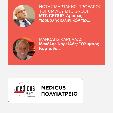
ΝΟΤΗΣ ΜΑΡΤΑΚΗΣ, ΠΡΟΕΔΡΟΣ
ΤΟΥ ΟΜΙΛΟΥ MTC GROUP
MTC GROUP: Δράσεις
προβολής ελληνικών πρ...
ΜΑΝΟΛΗΣ ΚΑΡΕΛΛΑΣ
Μανόλης Καρελλάς: “Όλυμπος
Καρπάθο...