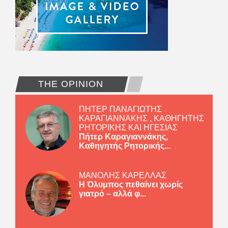
THE OPINION
ΠΗΤΕΡ ΠΑΝΑΓΙΩΤΗΣ
ΚΑΡΑΓΙΑΝΝΑΚΗΣ , ΚΑΘΗΓΗΤΗΣ
ΡΗΤΟΡΙΚΗΣ ΚΑΙ ΗΓΕΣΙΑΣ
Πήτερ Καραγιαννάκης,
Καθηγητής Ρητορικής...
ΜΑΝΟΛΗΣ ΚΑΡΕΛΛΑΣ
Η Όλυμπος πεθαίνει χωρίς
γιατρό – αλλά φ...