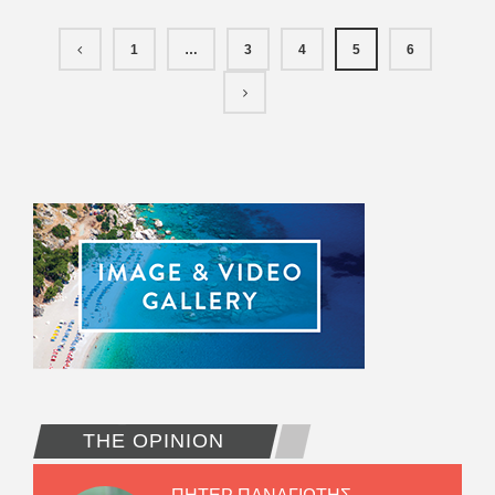
1
…
3
4
5
6
THE OPINION