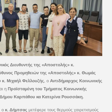
νικός Διευθυντής της «Αποστολής» κ.
ύθυνος Προμηθειών της «Αποστολής» κ. Θωμάς
κ. Μιχαήλ Φελλουζής
, ο
Αντιδήμαρχος Κοινωνικής
αι η
Προϊσταμένη του Τμήματος Κοινωνικής
υ Δήμου Καρπάθου κα Κατερίνα Ρουσσάκη.
, ο
κ. Δήμτσας
μετέφερε τους θερμούς χαιρετισμούς