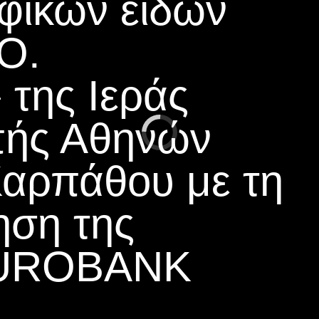
φικών ειδών
Ο.
της Ιεράς
πής Αθηνών
Καρπάθου με τη
ηση της
EUROBANK