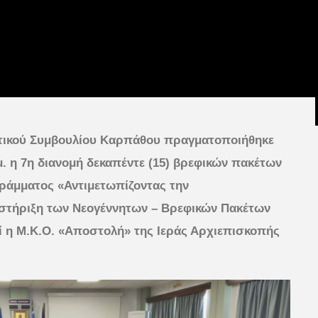
οτικού Συμβουλίου Καρπάθου πραγματοποιήθηκε
μ. η 7η διανομή δεκαπέντε (15) βρεφικών πακέτων
ράμματος «Αντιμετωπίζοντας την
οστήριξη των Νεογέννητων – Βρεφικών Πακέτων
εί η Μ.Κ.Ο. «Αποστολή» της Ιεράς Αρχιεπισκοπής