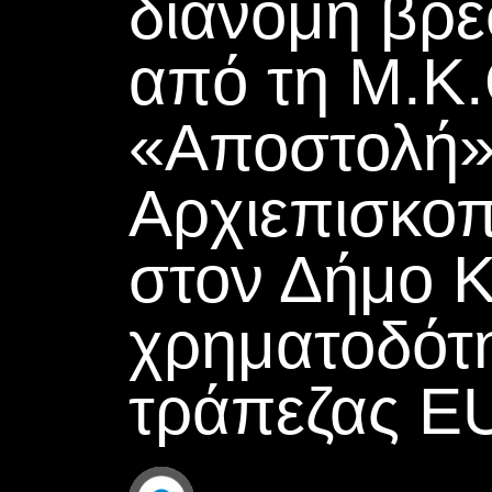
διανομή βρε
από τη Μ.Κ.
«Αποστολή» 
Αρχιεπισκο
στον Δήμο 
χρηματοδότ
τράπεζας 