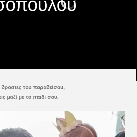
σόπουλου
ις δροσιες του παραδείσου,
ς μαζί με το παιδί σου.