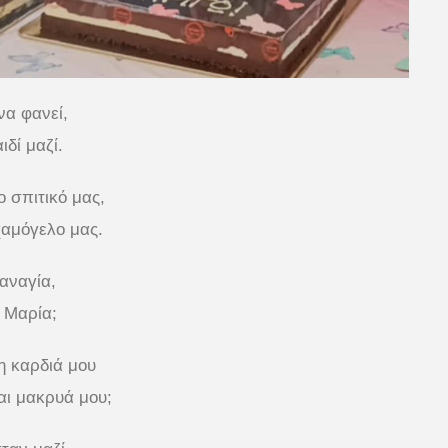
να φανεί,
ιδί μαζί.
 σπιτικό μας,
χαμόγελο μας.
Παναγία,
ή Μαρία;
η καρδιά μου
αι μακρυά μου;