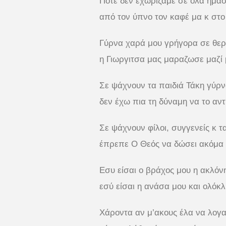
Ποτέ δεν εχωριζαμε σε όλα ήμασ
από τον ύπνο τον καφέ μα κ στο
Γύρνα χαρά μου γρήγορα σε θε
η Γιωργιτσα μας μαραζωσε μαζί 
Σε ψάχνουν τα παιδιά Τάκη γύρ
δεν έχω πια τη δύναμη να το αν
Σε ψάχνουν φίλοι, συγγενείς κ τ
έπρεπε Ο Θεός να δώσει ακόμα 
Εσυ είσαι ο βράχος μου η ακλόν
εσύ είσαι η ανάσα μου και ολόκλ
Χάροντα αν μ’ακους έλα να λογ