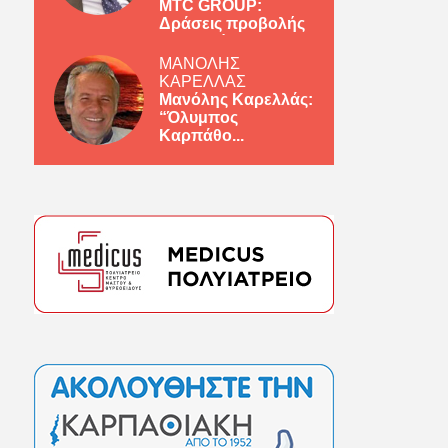
MTC GROUP:
Δράσεις προβολής
ελληνικών πρ...
ΜΑΝΟΛΗΣ
ΚΑΡΕΛΛΑΣ
Μανόλης Καρελλάς:
“Όλυμπος
Καρπάθο...