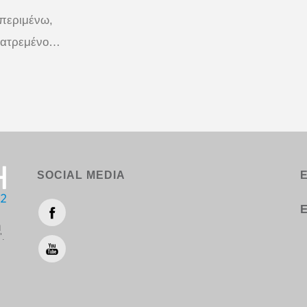
 περιμένω,
 λατρεμένο…
SOCIAL MEDIA
Ε
η
".