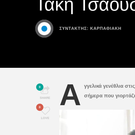
Τάκη Τσαου
ΣΥΝΤΆΚΤΗΣ:
ΚΑΡΠΑΘΙΑΚΗ
Α
γγελικά γενέθλια στ
0
σήμερα που γιορτάζει
SHARE
0
LOVE