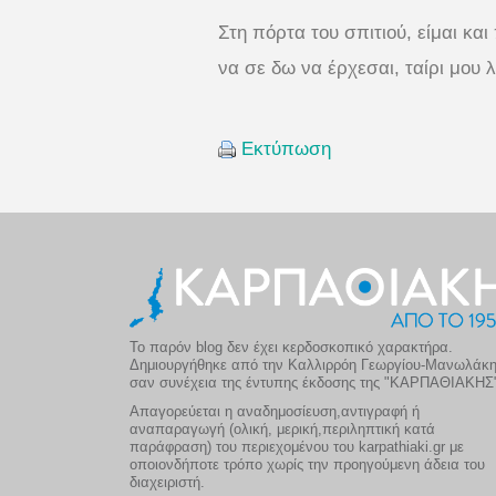
Στη πόρτα του σπιτιού, είμαι και
να σε δω να έρχεσαι, ταίρι μου
Εκτύπωση
Το παρόν blog δεν έχει κερδοσκοπικό χαρακτήρα.
Δημιουργήθηκε από την Καλλιρρόη Γεωργίου-Μανωλάκ
σαν συνέχεια της έντυπης έκδοσης της "ΚΑΡΠΑΘΙΑΚΗΣ
Απαγορεύεται η αναδημοσίευση,αντιγραφή ή
αναπαραγωγή (ολική, μερική,περιληπτική κατά
παράφραση) του περιεχομένου του karpathiaki.gr με
οποιονδήποτε τρόπο χωρίς την προηγούμενη άδεια του
διαχειριστή.