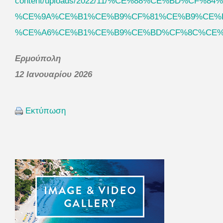
content/uploads/2022/11/%CE%88%CE%BD%CF%
%CE%9A%CE%B1%CE%B9%CF%81%CE%B9%CE%
%CE%A6%CE%B1%CE%B9%CE%BD%CF%8C%CE%
Ερμούπολη
12 Ιανουαρίου 2026
Εκτύπωση