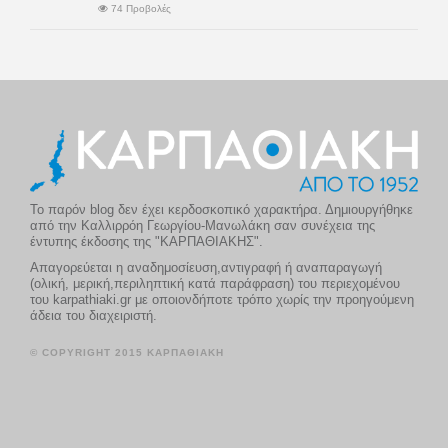
74 Προβολές
Το παρόν blog δεν έχει κερδοσκοπικό χαρακτήρα. Δημιουργήθηκε
από την Καλλιρρόη Γεωργίου-Μανωλάκη σαν συνέχεια της
έντυπης έκδοσης της "ΚΑΡΠΑΘΙΑΚΗΣ".
Απαγορεύεται η αναδημοσίευση,αντιγραφή ή αναπαραγωγή
(ολική, μερική,περιληπτική κατά παράφραση) του περιεχομένου
του karpathiaki.gr με οποιονδήποτε τρόπο χωρίς την προηγούμενη
άδεια του διαχειριστή.
© COPYRIGHT 2015 ΚΑΡΠΑΘΙΑΚΗ