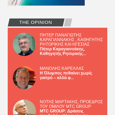
THE OPINION
ΠΗΤΕΡ ΠΑΝΑΓΙΩΤΗΣ
ΚΑΡΑΓΙΑΝΝΑΚΗΣ , ΚΑΘΗΓΗΤΗΣ
ΡΗΤΟΡΙΚΗΣ ΚΑΙ ΗΓΕΣΙΑΣ
Πήτερ Καραγιαννάκης,
Καθηγητής Ρητορικής...
ΜΑΝΟΛΗΣ ΚΑΡΕΛΛΑΣ
Η Όλυμπος πεθαίνει χωρίς
γιατρό – αλλά φ...
ΝΟΤΗΣ ΜΑΡΤΑΚΗΣ, ΠΡΟΕΔΡΟΣ
ΤΟΥ ΟΜΙΛΟΥ MTC GROUP
MTC GROUP: Δράσεις