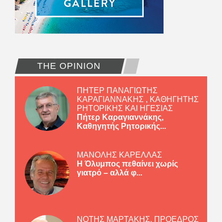
THE OPINION
ΠΗΤΕΡ ΠΑΝΑΓΙΩΤΗΣ
ΚΑΡΑΓΙΑΝΝΑΚΗΣ , ΚΑΘΗΓΗΤΗΣ
ΡΗΤΟΡΙΚΗΣ ΚΑΙ ΗΓΕΣΙΑΣ
Πήτερ Καραγιαννάκης,
Καθηγητής Ρητορικής...
ΜΑΝΟΛΗΣ ΚΑΡΕΛΛΑΣ
Η Όλυμπος πεθαίνει χωρίς
γιατρό – αλλά φ...
ΝΟΤΗΣ ΜΑΡΤΑΚΗΣ, ΠΡΟΕΔΡΟΣ