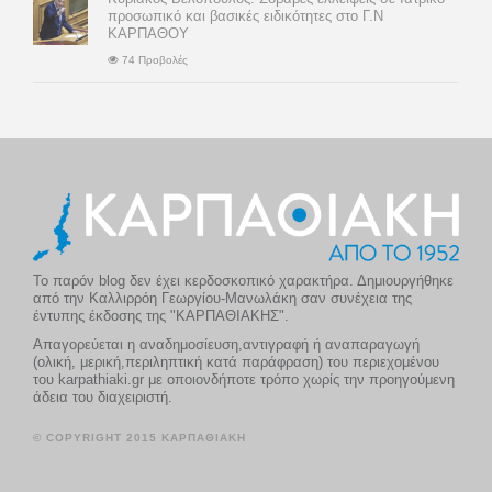
προσωπικό και βασικές ειδικότητες στο Γ.Ν
ΚΑΡΠΑΘΟΥ
74 Προβολές
Το παρόν blog δεν έχει κερδοσκοπικό χαρακτήρα. Δημιουργήθηκε
από την Καλλιρρόη Γεωργίου-Μανωλάκη σαν συνέχεια της
έντυπης έκδοσης της "ΚΑΡΠΑΘΙΑΚΗΣ".
Απαγορεύεται η αναδημοσίευση,αντιγραφή ή αναπαραγωγή
(ολική, μερική,περιληπτική κατά παράφραση) του περιεχομένου
του karpathiaki.gr με οποιονδήποτε τρόπο χωρίς την προηγούμενη
άδεια του διαχειριστή.
© COPYRIGHT 2015 ΚΑΡΠΑΘΙΑΚΗ