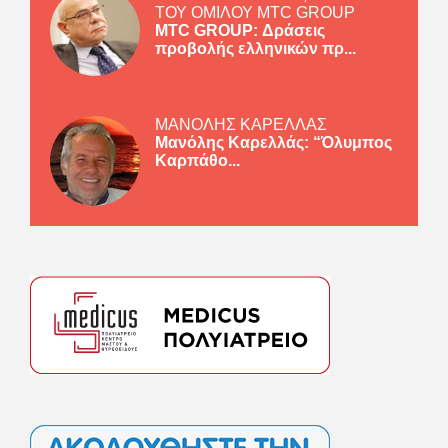
ΤΟΥ ΟΜΙΛΟΥ MTC GROUP
MTC GROUP: Δράσεις
προβολής ελληνικών πρ...
ΜΑΝΟΛΗΣ ΚΑΡΕΛΛΑΣ
Μανόλης Καρελλάς: “Όλυμπος
Καρπάθο...