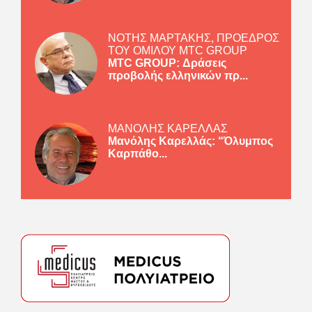
ΝΟΤΗΣ ΜΑΡΤΑΚΗΣ, ΠΡΟΕΔΡΟΣ
ΤΟΥ ΟΜΙΛΟΥ MTC GROUP
MTC GROUP: Δράσεις
προβολής ελληνικών πρ...
ΜΑΝΟΛΗΣ ΚΑΡΕΛΛΑΣ
Μανόλης Καρελλάς: “Όλυμπος
Καρπάθο...