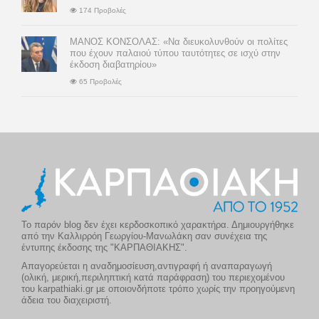
174 Προβολές
ΜΑΝΟΣ ΚΟΝΣΟΛΑΣ: «Να διευκολυνθούν οι πολίτες
που έχουν παλαιού τύπου ταυτότητες σε ισχύ στην
έκδοση διαβατηρίου»
65 Προβολές
Το παρόν blog δεν έχει κερδοσκοπικό χαρακτήρα. Δημιουργήθηκε
από την Καλλιρρόη Γεωργίου-Μανωλάκη σαν συνέχεια της
έντυπης έκδοσης της "ΚΑΡΠΑΘΙΑΚΗΣ".
Απαγορεύεται η αναδημοσίευση,αντιγραφή ή αναπαραγωγή
(ολική, μερική,περιληπτική κατά παράφραση) του περιεχομένου
του karpathiaki.gr με οποιονδήποτε τρόπο χωρίς την προηγούμενη
άδεια του διαχειριστή.