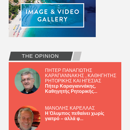
THE OPINION
ΠΗΤΕΡ ΠΑΝΑΓΙΩΤΗΣ
ΚΑΡΑΓΙΑΝΝΑΚΗΣ , ΚΑΘΗΓΗΤΗΣ
ΡΗΤΟΡΙΚΗΣ ΚΑΙ ΗΓΕΣΙΑΣ
Πήτερ Καραγιαννάκης,
Καθηγητής Ρητορικής...
ΜΑΝΟΛΗΣ ΚΑΡΕΛΛΑΣ
Η Όλυμπος πεθαίνει χωρίς
γιατρό – αλλά φ...