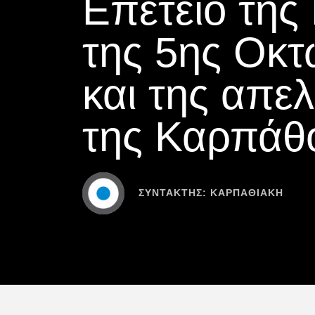
Επέτειο τη
της 5ης Οκτ
και της απε
της Καρπάθ
ΣΥΝΤΆΚΤΗΣ:
ΚΑΡΠΑΘΙΑΚΗ