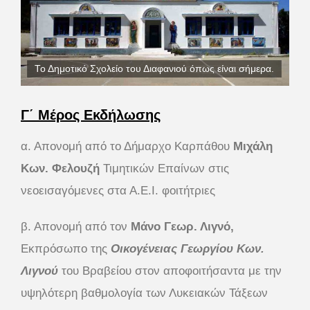
Το Δημοτικό Σχολείο του Διαφανιού όπως είναι σήμερα.
Γ΄ Μέρος Εκδήλωσης
α. Απονομή από το Δήμαρχο Καρπάθου
Μιχάλη
Κων. Φελουζή
Τιμητικών Επαίνων στις
νεοεισαγόμενες στα Α.Ε.Ι. φοιτήτριες
β. Απονομή από τον
Μάνο Γεωρ. Λιγνό,
Εκπρόσωπο της
Οικογένειας Γεωργίου Κων.
Λιγνού
του Βραβείου στον αποφοιτήσαντα με την
υψηλότερη βαθμολογία των Λυκειακών Τάξεων