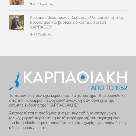
162 Προβολές
Κυριάκος Βελόπουλος: Σοβαρές ελλείψεις σε Ιατρικό
προσωπικό και βασικές ειδικότητες στο Γ.Ν
ΚΑΡΠΑΘΟΥ
74 Προβολές
Το παρόν blog δεν έχει κερδοσκοπικό χαρακτήρα. Δημιουργήθηκε
από την Καλλιρρόη Γεωργίου-Μανωλάκη σαν συνέχεια της
έντυπης έκδοσης της "ΚΑΡΠΑΘΙΑΚΗΣ".
Απαγορεύεται η αναδημοσίευση,αντιγραφή ή αναπαραγωγή
(ολική, μερική,περιληπτική κατά παράφραση) του περιεχομένου
του karpathiaki.gr με οποιονδήποτε τρόπο χωρίς την προηγούμενη
άδεια του διαχειριστή.