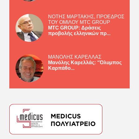
ΝΟΤΗΣ ΜΑΡΤΑΚΗΣ, ΠΡΟΕΔΡΟΣ
ΤΟΥ ΟΜΙΛΟΥ MTC GROUP
MTC GROUP: Δράσεις
προβολής ελληνικών πρ...
ΜΑΝΟΛΗΣ ΚΑΡΕΛΛΑΣ
Μανόλης Καρελλάς: “Όλυμπος
Καρπάθο...