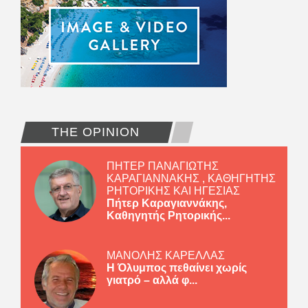
THE OPINION
ΠΗΤΕΡ ΠΑΝΑΓΙΩΤΗΣ
ΚΑΡΑΓΙΑΝΝΑΚΗΣ , ΚΑΘΗΓΗΤΗΣ
ΡΗΤΟΡΙΚΗΣ ΚΑΙ ΗΓΕΣΙΑΣ
Πήτερ Καραγιαννάκης,
Καθηγητής Ρητορικής...
ΜΑΝΟΛΗΣ ΚΑΡΕΛΛΑΣ
Η Όλυμπος πεθαίνει χωρίς
γιατρό – αλλά φ...