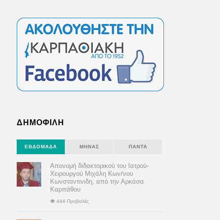
ΔΗΜΟΦΙΛΗ
ΕΒΔΟΜΆΔΑ
ΜΉΝΑΣ
ΠΆΝΤΑ
Απονομή διδακτορικού του Ιατρού-
Χειρουργού Μιχάλη Κων/νου
Κωνσταντινιδη, από την Αρκάσα
Καρπάθου
444 Προβολές