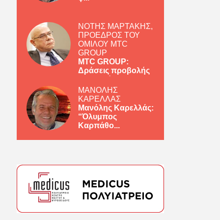
ΝΟΤΗΣ ΜΑΡΤΑΚΗΣ,
ΠΡΟΕΔΡΟΣ ΤΟΥ
ΟΜΙΛΟΥ MTC
GROUP
MTC GROUP:
Δράσεις προβολής
ελληνικών πρ...
ΜΑΝΟΛΗΣ
ΚΑΡΕΛΛΑΣ
Μανόλης Καρελλάς:
“Όλυμπος
Καρπάθο...