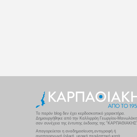
Το παρόν blog δεν έχει κερδοσκοπικό χαρακτήρα.
Δημιουργήθηκε από την Καλλιρρόη Γεωργίου-Μανωλάκ
σαν συνέχεια της έντυπης έκδοσης της "ΚΑΡΠΑΘΙΑΚΗΣ
Απαγορεύεται η αναδημοσίευση,αντιγραφή ή
αναπαραγωγή (ολική, μερική,περιληπτική κατά