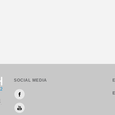
SOCIAL MEDIA
Ε
η
".