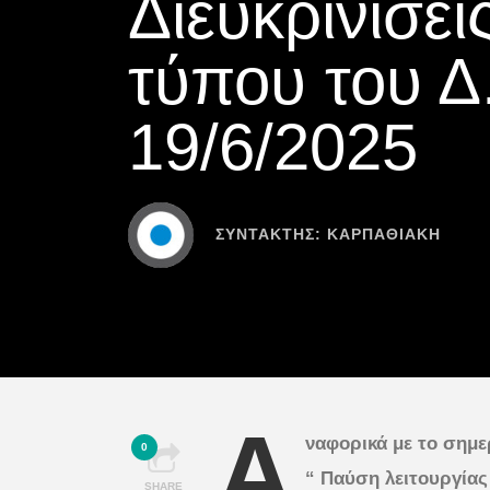
Διευκρινίσει
τύπου του 
19/6/2025
ΣΥΝΤΆΚΤΗΣ:
ΚΑΡΠΑΘΙΑΚΗ
Α
ναφορικά
με το σημε
0
“
Παύση λειτουργία
SHARE