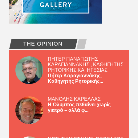
THE OPINION
ΠΗΤΕΡ ΠΑΝΑΓΙΩΤΗΣ
ΚΑΡΑΓΙΑΝΝΑΚΗΣ , ΚΑΘΗΓΗΤΗΣ
ΡΗΤΟΡΙΚΗΣ ΚΑΙ ΗΓΕΣΙΑΣ
Πήτερ Καραγιαννάκης,
Καθηγητής Ρητορικής...
ΜΑΝΟΛΗΣ ΚΑΡΕΛΛΑΣ
Η Όλυμπος πεθαίνει χωρίς
γιατρό – αλλά φ...