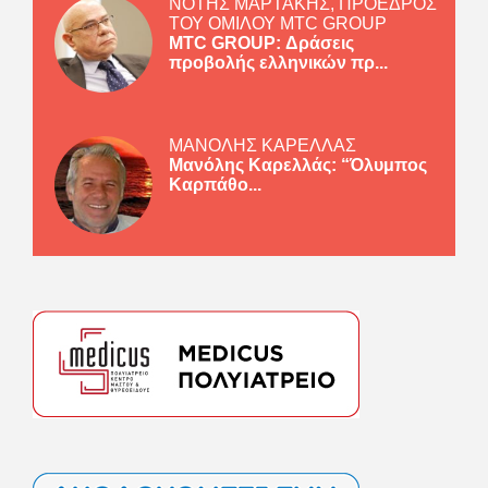
ΝΟΤΗΣ ΜΑΡΤΑΚΗΣ, ΠΡΟΕΔΡΟΣ
ΤΟΥ ΟΜΙΛΟΥ MTC GROUP
MTC GROUP: Δράσεις
προβολής ελληνικών πρ...
ΜΑΝΟΛΗΣ ΚΑΡΕΛΛΑΣ
Μανόλης Καρελλάς: “Όλυμπος
Καρπάθο...