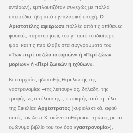
εντέρων), εμπλουτιζόταν συνεχώς με πολλά
επεισόδια, ήδη από την κλασική εποχή.
Ο
Αριστοτέλης αφιέρωσε
πολλές από τις απίθανες
φυσικές παρατηρήσεις του γι’ αυτό το ιδιαίτερο
ψάρι και τις περιέλαβε στα συγγράμματά του
«Των περί τα ζώα ιστοριών» ή «Περί ζώων
μορίων» ή «Περί ζωικών ή ιχθύων».
Κι ο αρχαίος ηδυπαθής θεμελιωτής της
γαστρονομίας –της λειτουργίας, δηλαδή, της
τροφής ως απόλαυσης–, ο ποιητής από τη Γέλα
της Σικελίας
Αρχέστρατος
(κυριολεκτικά, αφού
αυτός τον 4ο π.Χ. αιώνα καθιέρωσε πρώτος με το
ομώνυμο βιβλίο του τον όρο
«γαστρονομία»
),