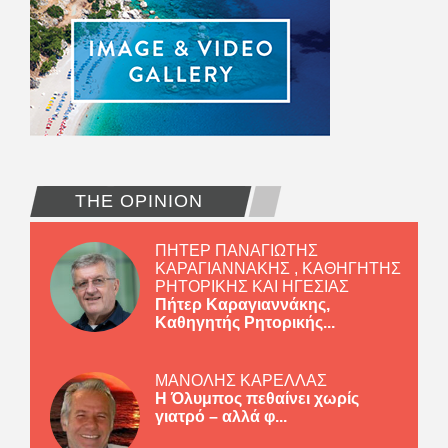
THE OPINION
ΠΗΤΕΡ ΠΑΝΑΓΙΩΤΗΣ
ΚΑΡΑΓΙΑΝΝΑΚΗΣ , ΚΑΘΗΓΗΤΗΣ
ΡΗΤΟΡΙΚΗΣ ΚΑΙ ΗΓΕΣΙΑΣ
Πήτερ Καραγιαννάκης,
Καθηγητής Ρητορικής...
ΜΑΝΟΛΗΣ ΚΑΡΕΛΛΑΣ
Η Όλυμπος πεθαίνει χωρίς
γιατρό – αλλά φ...