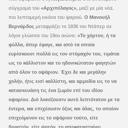
σύγγραμα του
«Αρχιπέλαγος»,
μαζί με μία νέα,
πιο λεπτομερή εικόνα του ψαριού.
Ο Μανουήλ
Βερνάρδος
μεταφράζει το 1836 τον Ντάπερ σε
λόγια γλώσσα του 19ου αιώνα:
«Το χόρτον, ή τα
φύλλα, άπερ έφαγε, και από τα οποία
ευρίσκουσι πολλά εις τον στόμαχόν του, τιμάται
ως το κάλλιστον και το ηδονικώτατον φαγητών
από όλον το οψάριον. Έχει δε και μεγάλην
χολήν, ήτις εισί καλλίστη, και αρμοδία εις το να
κατασκευάση τις ένα ζωμόν επί του ιδίου
οψαρίου. Διό λιανίζουσιν αυτό λεπτότατον με τα
έντερα, και επιχέουσιν όξος και άλας, το οποίον
επιχεόμενον εις το οψάριον τούτο, είτε
βραστόν, είτε ψητόν, το αποκατασταίνει