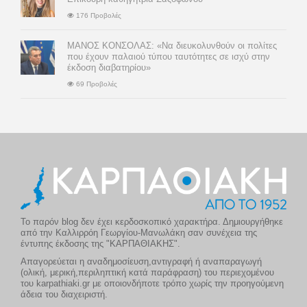
176 Προβολές
ΜΑΝΟΣ ΚΟΝΣΟΛΑΣ: «Να διευκολυνθούν οι πολίτες
που έχουν παλαιού τύπου ταυτότητες σε ισχύ στην
έκδοση διαβατηρίου»
69 Προβολές
Το παρόν blog δεν έχει κερδοσκοπικό χαρακτήρα. Δημιουργήθηκε
από την Καλλιρρόη Γεωργίου-Μανωλάκη σαν συνέχεια της
έντυπης έκδοσης της "ΚΑΡΠΑΘΙΑΚΗΣ".
Απαγορεύεται η αναδημοσίευση,αντιγραφή ή αναπαραγωγή
(ολική, μερική,περιληπτική κατά παράφραση) του περιεχομένου
του karpathiaki.gr με οποιονδήποτε τρόπο χωρίς την προηγούμενη
άδεια του διαχειριστή.