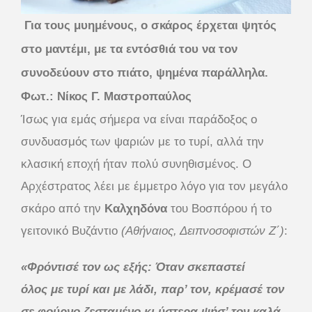
Για τους μυημένους, ο σκάρος έρχεται ψητός
στο μαντέμι, με τα εντόσθιά του να τον
συνοδεύουν στο πιάτο, ψημένα παράλληλα.
Φωτ.: Νίκος Γ. Μαστροπαύλος
Ίσως για εμάς σήμερα να είναι παράδοξος ο
συνδυασμός των ψαριών με το τυρί, αλλά την
κλασική εποχή ήταν πολύ συνηθισμένος. Ο
Αρχέστρατος λέει με έμμετρο λόγο για τον μεγάλο
σκάρο από την
Καλχηδόνα
του Βοσπόρου ή το
γειτονικό Βυζάντιο
(Αθήναιος, Δειπνοσοφιστών Ζ΄)
:
«Φρόντισέ τον ως εξής: Όταν σκεπαστεί
όλος με τυρί και με λάδι, παρ’ τον, κρέμασέ τον
σε φούρνο ζεσταμένο κι ύστερα ψήσ’ τον καλά.