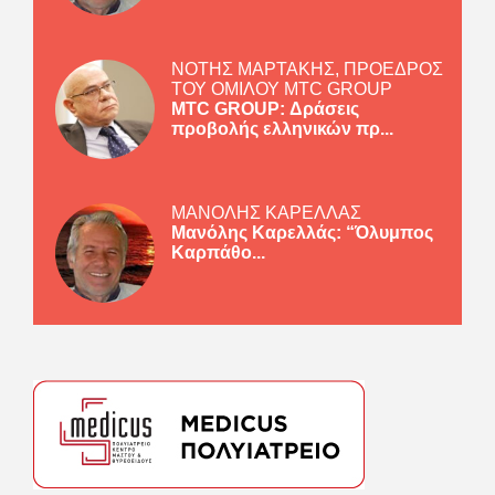
ΝΟΤΗΣ ΜΑΡΤΑΚΗΣ, ΠΡΟΕΔΡΟΣ
ΤΟΥ ΟΜΙΛΟΥ MTC GROUP
MTC GROUP: Δράσεις
προβολής ελληνικών πρ...
ΜΑΝΟΛΗΣ ΚΑΡΕΛΛΑΣ
Μανόλης Καρελλάς: “Όλυμπος
Καρπάθο...