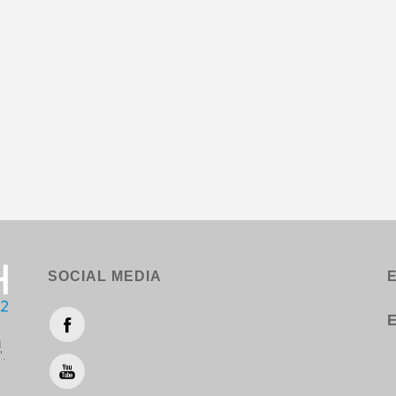
SOCIAL MEDIA
Ε
η
".