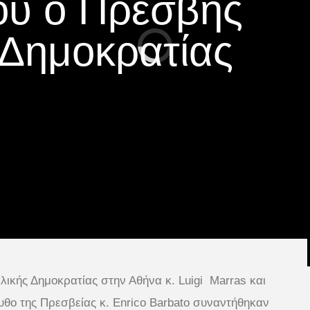
υ ο Πρέσβης
ς Δημοκρατίας
αλικής Δημοκρατίας στην Αθήνα κ. Luigi Marras και
θο της Πρεσβείας κ. Εnrico Barbato συναντήθηκαν