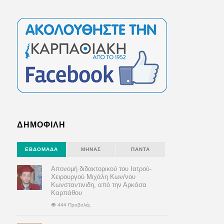
ΔΗΜΟΦΙΛΗ
ΕΒΔΟΜΆΔΑ
ΜΉΝΑΣ
ΠΆΝΤΑ
Απονομή διδακτορικού του Ιατρού-
Χειρουργού Μιχάλη Κων/νου
Κωνσταντινιδη, από την Αρκάσα
Καρπάθου
444 Προβολές