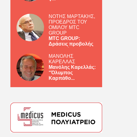
ΝΟΤΗΣ ΜΑΡΤΑΚΗΣ,
ΠΡΟΕΔΡΟΣ ΤΟΥ
ΟΜΙΛΟΥ MTC
GROUP
MTC GROUP:
Δράσεις προβολής
ελληνικών πρ...
ΜΑΝΟΛΗΣ
ΚΑΡΕΛΛΑΣ
Μανόλης Καρελλάς:
“Όλυμπος
Καρπάθο...