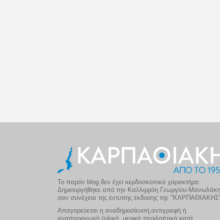
Το παρόν blog δεν έχει κερδοσκοπικό χαρακτήρα.
Δημιουργήθηκε από την Καλλιρρόη Γεωργίου-Μανωλάκ
σαν συνέχεια της έντυπης έκδοσης της "ΚΑΡΠΑΘΙΑΚΗΣ
Απαγορεύεται η αναδημοσίευση,αντιγραφή ή
αναπαραγωγή (ολική, μερική,περιληπτική κατά