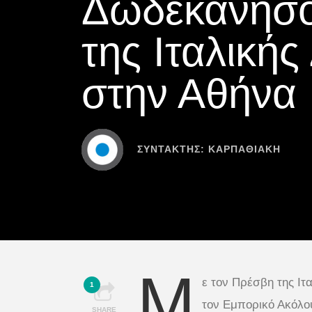
Δωδεκανήσο
της Ιταλική
στην Αθήνα
ΣΥΝΤΆΚΤΗΣ:
ΚΑΡΠΑΘΙΑΚΗ
Μ
ε τον Πρέσβη της Ιτ
1
τον Εμπορικό Ακόλου
SHARE