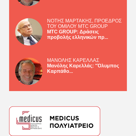
ΝΟΤΗΣ ΜΑΡΤΑΚΗΣ, ΠΡΟΕΔΡΟΣ
ΤΟΥ ΟΜΙΛΟΥ MTC GROUP
MTC GROUP: Δράσεις
προβολής ελληνικών πρ...
ΜΑΝΟΛΗΣ ΚΑΡΕΛΛΑΣ
Μανόλης Καρελλάς: “Όλυμπος
Καρπάθο...