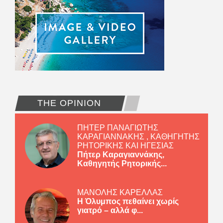
THE OPINION
ΠΗΤΕΡ ΠΑΝΑΓΙΩΤΗΣ
ΚΑΡΑΓΙΑΝΝΑΚΗΣ , ΚΑΘΗΓΗΤΗΣ
ΡΗΤΟΡΙΚΗΣ ΚΑΙ ΗΓΕΣΙΑΣ
Πήτερ Καραγιαννάκης,
Καθηγητής Ρητορικής...
ΜΑΝΟΛΗΣ ΚΑΡΕΛΛΑΣ
Η Όλυμπος πεθαίνει χωρίς
γιατρό – αλλά φ...