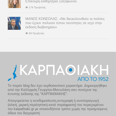
Επίκουρη καθηγήτρια Σαξόφωνου
176 Προβολές
ΜΑΝΟΣ ΚΟΝΣΟΛΑΣ: «Να διευκολυνθούν οι πολίτες
που έχουν παλαιού τύπου ταυτότητες σε ισχύ στην
έκδοση διαβατηρίου»
69 Προβολές
Το παρόν blog δεν έχει κερδοσκοπικό χαρακτήρα. Δημιουργήθηκε
από την Καλλιρρόη Γεωργίου-Μανωλάκη σαν συνέχεια της
έντυπης έκδοσης της "ΚΑΡΠΑΘΙΑΚΗΣ".
Απαγορεύεται η αναδημοσίευση,αντιγραφή ή αναπαραγωγή
(ολική, μερική,περιληπτική κατά παράφραση) του περιεχομένου
του karpathiaki.gr με οποιονδήποτε τρόπο χωρίς την προηγούμενη
άδεια του διαχειριστή.