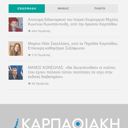
ΕΒΔΟΜΆΔΑ
ΜΉΝΑΣ
ΠΆΝΤΑ
Απονομή διδακτορικού του Ιατρού-Χειρουργού Μιχάλη
Κων/νου Κωνσταντινιδη, από την Αρκάσα Καρπάθου
444 Προβολές
Μαρίνα Ηλία Σακελλάκη, από τα Πηγάδια Καρπάθου,
Επίκουρη καθηγήτρια Σαξόφωνου
176 Προβολές
ΜΑΝΟΣ ΚΟΝΣΟΛΑΣ: «Να διευκολυνθούν οι πολίτες
που έχουν παλαιού τύπου ταυτότητες σε ισχύ στην
έκδοση διαβατηρίου»
69 Προβολές