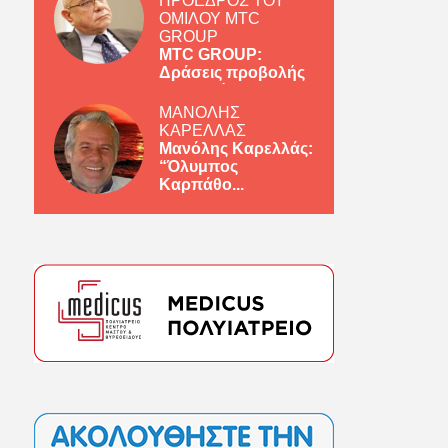
ΠΡΟΕΔΡΟΣ ΤΟΥ
ΟΜΙΛΟΥ MTC
GROUP
MTC GROUP:
Δράσεις προβολής
ελληνικών πρ...
ΜΑΝΟΛΗΣ
ΚΑΡΕΛΛΑΣ
Μανόλης Καρελλάς:
“Όλυμπος
Καρπάθο...