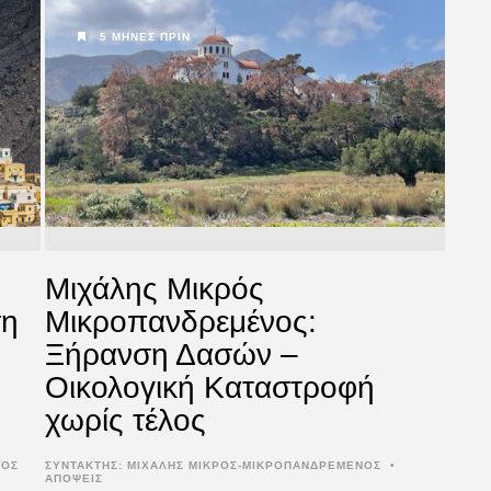
5 ΜΉΝΕΣ ΠΡΙΝ
Μιχάλης Μικρός
ση
Μικροπανδρεμένος:
Ξήρανση Δασών –
Οικολογική Καταστροφή
χωρίς τέλος
ΘΟΣ
ΣΥΝΤΆΚΤΗΣ:
ΜΙΧΑΛΗΣ ΜΙΚΡΟΣ-ΜΙΚΡΟΠΑΝΔΡΕΜΕΝΟΣ
•
ΑΠΟΨΕΙΣ