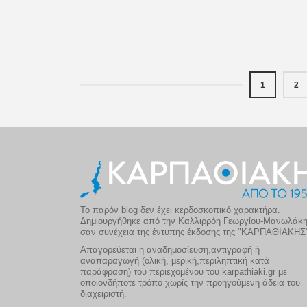
1
2
Το παρόν blog δεν έχει κερδοσκοπικό χαρακτήρα.
Δημιουργήθηκε από την Καλλιρρόη Γεωργίου-Μανωλάκ
σαν συνέχεια της έντυπης έκδοσης της "ΚΑΡΠΑΘΙΑΚΗΣ
Απαγορεύεται η αναδημοσίευση,αντιγραφή ή
αναπαραγωγή (ολική, μερική,περιληπτική κατά
παράφραση) του περιεχομένου του karpathiaki.gr με
οποιονδήποτε τρόπο χωρίς την προηγούμενη άδεια του
διαχειριστή.