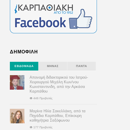
ΔΗΜΟΦΙΛΗ
ΕΒΔΟΜΆΔΑ
ΜΉΝΑΣ
ΠΆΝΤΑ
Απονομή διδακτορικού του Ιατρού-
Χειρουργού Μιχάλη Κων/νου
Κωνσταντινιδη, από την Αρκάσα
Καρπάθου
446 Προβολές
Μαρίνα Ηλία Σακελλάκη, από τα
Πηγάδια Καρπάθου, Επίκουρη
καθηγήτρια Σαξόφωνου
177 Προβολές