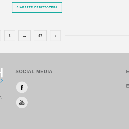
ΔΙΑΒΆΣΤΕ ΠΕΡΙΣΣΌΤΕΡΑ
3
…
47
SOCIAL MEDIA
Ε
η
".