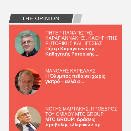
THE OPINION
ΠΗΤΕΡ ΠΑΝΑΓΙΩΤΗΣ
ΚΑΡΑΓΙΑΝΝΑΚΗΣ , ΚΑΘΗΓΗΤΗΣ
ΡΗΤΟΡΙΚΗΣ ΚΑΙ ΗΓΕΣΙΑΣ
Πήτερ Καραγιαννάκης,
Καθηγητής Ρητορικής...
ΜΑΝΟΛΗΣ ΚΑΡΕΛΛΑΣ
Η Όλυμπος πεθαίνει χωρίς
γιατρό – αλλά φ...
ΝΟΤΗΣ ΜΑΡΤΑΚΗΣ, ΠΡΟΕΔΡΟΣ
ΤΟΥ ΟΜΙΛΟΥ MTC GROUP
MTC GROUP: Δράσεις
προβολής ελληνικών πρ...