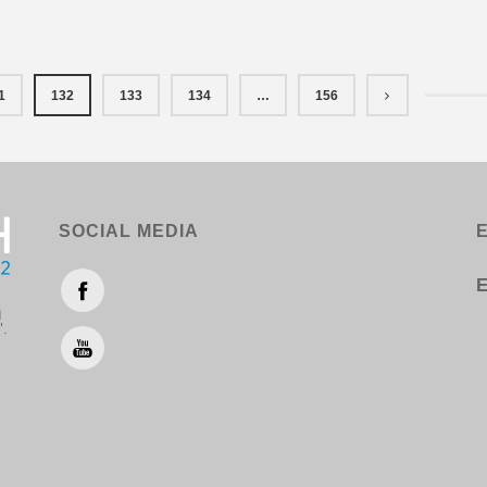
1
132
133
134
…
156
SOCIAL MEDIA
Ε
η
".