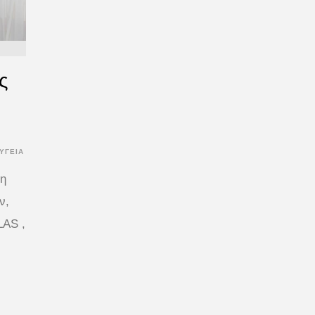
ς
ΥΓΕΙΑ
νη
ν,
LAS ,