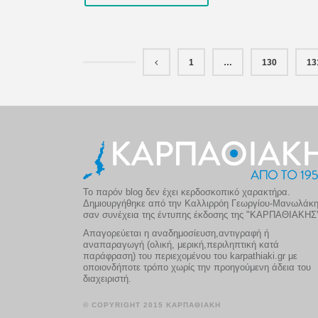
1
…
130
13
Το παρόν blog δεν έχει κερδοσκοπικό χαρακτήρα.
Δημιουργήθηκε από την Καλλιρρόη Γεωργίου-Μανωλάκ
σαν συνέχεια της έντυπης έκδοσης της "ΚΑΡΠΑΘΙΑΚΗΣ
Απαγορεύεται η αναδημοσίευση,αντιγραφή ή
αναπαραγωγή (ολική, μερική,περιληπτική κατά
παράφραση) του περιεχομένου του karpathiaki.gr με
οποιονδήποτε τρόπο χωρίς την προηγούμενη άδεια του
διαχειριστή.
© COPYRIGHT 2015 ΚΑΡΠΑΘΙΑΚΗ