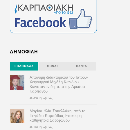
ΔΗΜΟΦΙΛΗ
ΕΒΔΟΜΆΔΑ
ΜΉΝΑΣ
ΠΆΝΤΑ
Απονομή διδακτορικού του Ιατρού-
Χειρουργού Μιχάλη Κων/νου
Κωνσταντινιδη, από την Αρκάσα
Καρπάθου
439 Προβολές
Μαρίνα Ηλία Σακελλάκη, από τα
Πηγάδια Καρπάθου, Επίκουρη
καθηγήτρια Σαξόφωνου
162 Προβολές