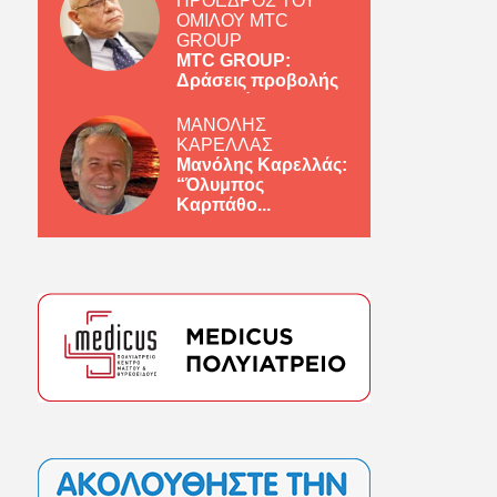
ΠΡΟΕΔΡΟΣ ΤΟΥ
ΟΜΙΛΟΥ MTC
GROUP
MTC GROUP:
Δράσεις προβολής
ελληνικών πρ...
ΜΑΝΟΛΗΣ
ΚΑΡΕΛΛΑΣ
Μανόλης Καρελλάς:
“Όλυμπος
Καρπάθο...