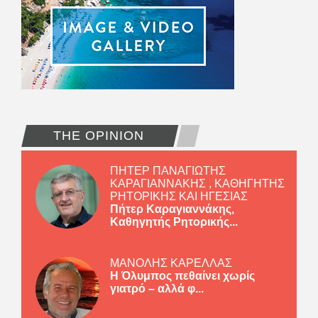
THE OPINION
ΠΗΤΕΡ ΠΑΝΑΓΙΩΤΗΣ
ΚΑΡΑΓΙΑΝΝΑΚΗΣ , ΚΑΘΗΓΗΤΗΣ
ΡΗΤΟΡΙΚΗΣ ΚΑΙ ΗΓΕΣΙΑΣ
Πήτερ Καραγιαννάκης,
Καθηγητής Ρητορικής...
ΜΑΝΟΛΗΣ ΚΑΡΕΛΛΑΣ
Η Όλυμπος πεθαίνει χωρίς
γιατρό – αλλά φ...