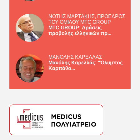
ΝΟΤΗΣ ΜΑΡΤΑΚΗΣ, ΠΡΟΕΔΡΟΣ
ΤΟΥ ΟΜΙΛΟΥ MTC GROUP
MTC GROUP: Δράσεις
προβολής ελληνικών πρ...
ΜΑΝΟΛΗΣ ΚΑΡΕΛΛΑΣ
Μανόλης Καρελλάς: “Όλυμπος
Καρπάθο...