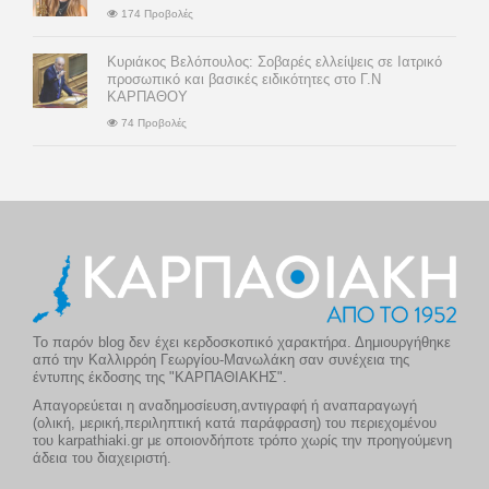
174 Προβολές
Κυριάκος Βελόπουλος: Σοβαρές ελλείψεις σε Ιατρικό
προσωπικό και βασικές ειδικότητες στο Γ.Ν
ΚΑΡΠΑΘΟΥ
74 Προβολές
Το παρόν blog δεν έχει κερδοσκοπικό χαρακτήρα. Δημιουργήθηκε
από την Καλλιρρόη Γεωργίου-Μανωλάκη σαν συνέχεια της
έντυπης έκδοσης της "ΚΑΡΠΑΘΙΑΚΗΣ".
Απαγορεύεται η αναδημοσίευση,αντιγραφή ή αναπαραγωγή
(ολική, μερική,περιληπτική κατά παράφραση) του περιεχομένου
του karpathiaki.gr με οποιονδήποτε τρόπο χωρίς την προηγούμενη
άδεια του διαχειριστή.