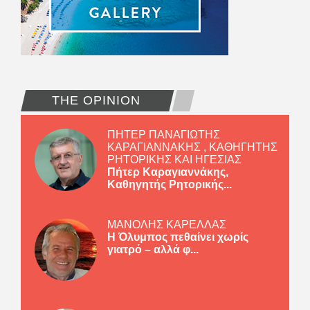
THE OPINION
ΠΗΤΕΡ ΠΑΝΑΓΙΩΤΗΣ
ΚΑΡΑΓΙΑΝΝΑΚΗΣ , ΚΑΘΗΓΗΤΗΣ
ΡΗΤΟΡΙΚΗΣ ΚΑΙ ΗΓΕΣΙΑΣ
Πήτερ Καραγιαννάκης,
Καθηγητής Ρητορικής...
ΜΑΝΟΛΗΣ ΚΑΡΕΛΛΑΣ
Η Όλυμπος πεθαίνει χωρίς
γιατρό – αλλά φ...