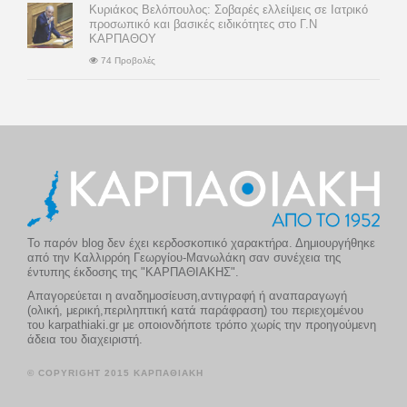
Κυριάκος Βελόπουλος: Σοβαρές ελλείψεις σε Ιατρικό
προσωπικό και βασικές ειδικότητες στο Γ.Ν
ΚΑΡΠΑΘΟΥ
74 Προβολές
Το παρόν blog δεν έχει κερδοσκοπικό χαρακτήρα. Δημιουργήθηκε
από την Καλλιρρόη Γεωργίου-Μανωλάκη σαν συνέχεια της
έντυπης έκδοσης της "ΚΑΡΠΑΘΙΑΚΗΣ".
Απαγορεύεται η αναδημοσίευση,αντιγραφή ή αναπαραγωγή
(ολική, μερική,περιληπτική κατά παράφραση) του περιεχομένου
του karpathiaki.gr με οποιονδήποτε τρόπο χωρίς την προηγούμενη
άδεια του διαχειριστή.
© COPYRIGHT 2015 ΚΑΡΠΑΘΙΑΚΗ