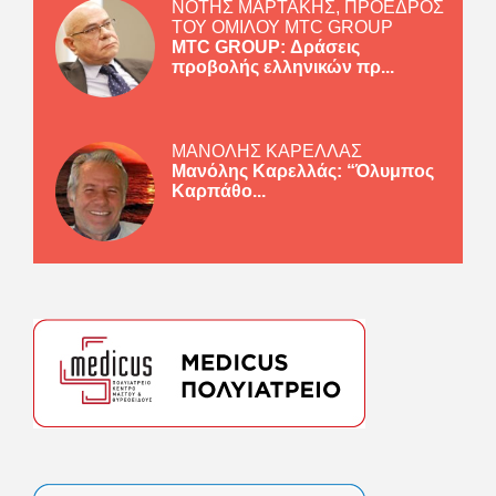
ΝΟΤΗΣ ΜΑΡΤΑΚΗΣ, ΠΡΟΕΔΡΟΣ
ΤΟΥ ΟΜΙΛΟΥ MTC GROUP
MTC GROUP: Δράσεις
προβολής ελληνικών πρ...
ΜΑΝΟΛΗΣ ΚΑΡΕΛΛΑΣ
Μανόλης Καρελλάς: “Όλυμπος
Καρπάθο...