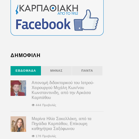
ΔΗΜΟΦΙΛΗ
ΕΒΔΟΜΆΔΑ
ΜΉΝΑΣ
ΠΆΝΤΑ
Απονομή διδακτορικού του Ιατρού-
Χειρουργού Μιχάλη Κων/νου
Κωνσταντινιδη, από την Αρκάσα
Καρπάθου
444 Προβολές
Μαρίνα Ηλία Σακελλάκη, από τα
Πηγάδια Καρπάθου, Επίκουρη
καθηγήτρια Σαξόφωνου
176 Προβολές