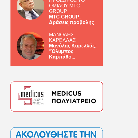
ΠΡΟΕΔΡΟΣ ΤΟΥ
ΟΜΙΛΟΥ MTC
GROUP
MTC GROUP:
Δράσεις προβολής
ελληνικών πρ...
ΜΑΝΟΛΗΣ
ΚΑΡΕΛΛΑΣ
Μανόλης Καρελλάς:
“Όλυμπος
Καρπάθο...