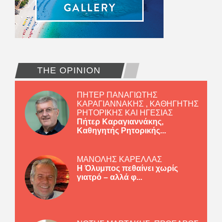
THE OPINION
ΠΗΤΕΡ ΠΑΝΑΓΙΩΤΗΣ
ΚΑΡΑΓΙΑΝΝΑΚΗΣ , ΚΑΘΗΓΗΤΗΣ
ΡΗΤΟΡΙΚΗΣ ΚΑΙ ΗΓΕΣΙΑΣ
Πήτερ Καραγιαννάκης,
Καθηγητής Ρητορικής...
ΜΑΝΟΛΗΣ ΚΑΡΕΛΛΑΣ
Η Όλυμπος πεθαίνει χωρίς
γιατρό – αλλά φ...