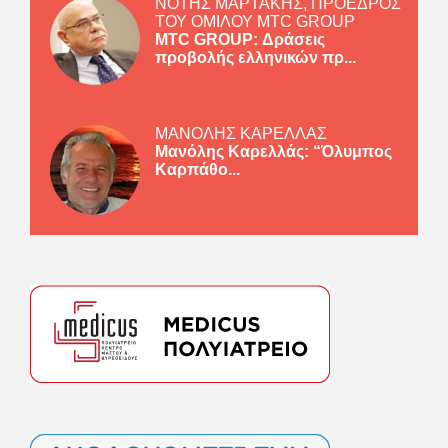
ΝΟΤΗΣ ΜΑΡΤΑΚΗΣ, ΠΡΟΕΔΡΟΣ
ΤΟΥ ΟΜΙΛΟΥ MTC GROUP
MTC GROUP: Δράσεις
προβολής ελληνικών πρ...
ΜΑΝΟΛΗΣ ΚΑΡΕΛΛΑΣ
Μανόλης Καρελλάς: “Όλυμπος
Καρπάθο...